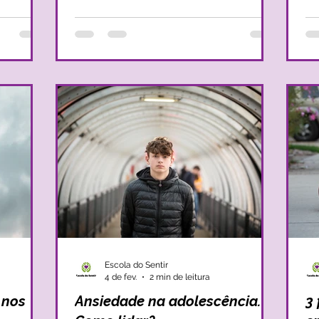
ressor.
e leva-nos a percorrer um labirinto interior
co
os
nem sempre simples e repleto de
si
s
sobressaltos. No entanto, quando sentimos
de
ão
que não estamos alinhados com o nosso
descons
propósito, surge muitas vezes uma certa
ad
sensação de vazio e um certo desampa
ne
se
Escola do Sentir
4 de fev.
2 min de leitura
 nos
Ansiedade na adolescência.
3