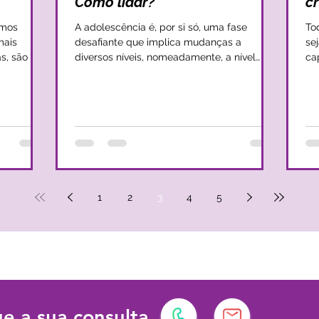
Como lidar?
c
amos
A adolescência é, por si só, uma fase
To
mais
desafiante que implica mudanças a
se
as, são as
diversos níveis, nomeadamente, a nível
ca
rma,
social, emocional e físico. Apesar de alguns
co
dúvidas,
adolescentes parecerem passar com
daqui
 encanto
equilíbrio por todos os desafios que a
se
ação
adolescência implica, a verdade é que,
est
para muitos adolescentes, os sobressaltos
re
são grandes e, com eles, podem chegar
se
 para
desequilíbrios emocionais que impedem
crian
a explorar
um adolescente de ser livre e de se
ex
iores
desenvolver de forma saudável. Nesta
vo
1
2
3
4
5
sequência, um sint
ad
e a sua consulta