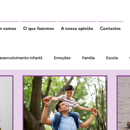
m somos
O que fazemos
A nossa opinião
Contactos
esenvolvimento Infantil
Emoções
Família
Escola