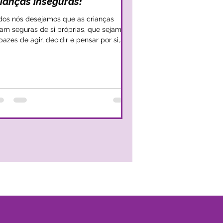
rianças inseguras!
dos nós desejamos que as crianças
jam seguras de si próprias, que sejam
pazes de agir, decidir e pensar por si,
nfiantes daquilo em que acreditam e
lo que sentem. Apesar disso, nem
mpre somos capazes de promover uma
rutura diária, seja ela mais prática ou
lacional, que alavanque e reforce essa
gurança que tanto desejamos que as
ças alcancem. Por vezes, dá-se
atamente o oposto, e mesmo com
ntade de se fortalecer a segurança, os
ultos — sem