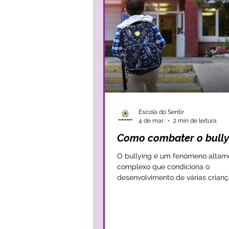
alguns constr
Escola do Sentir
4 de mar.
2 min de leitura
Como combater o bully
O bullying é um fenómeno altam
complexo que condiciona o
desenvolvimento de várias crianç
adolescentes e a sua percepção 
que são as relações saudáveis en
A verdade é que o bullying não 
preocupar apenas na perspetiva d