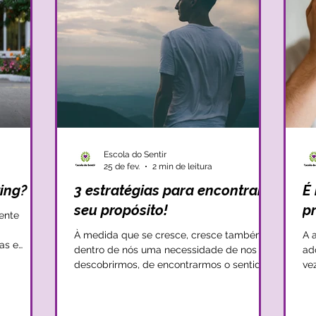
Escola do Sentir
25 de fev.
2 min de leitura
ing?
3 estratégias para encontrar o
É
seu propósito!
pr
ente
À medida que se cresce, cresce também
A 
as e
dentro de nós uma necessidade de nos
ad
daquilo
descobrirmos, de encontrarmos o sentido
ve
tre pares.
certo para a nossa vida e de encontrarmos
dif
nos deve
o nosso propósito. Este propósito e sentido
em
a vítima,
de vida é muitas vezes difícil de descobrir
qu