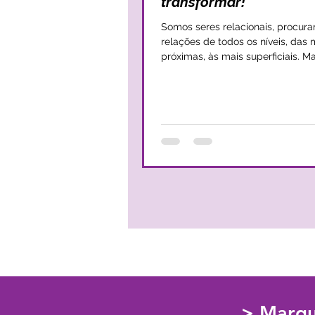
transformar!
Somos seres relacionais, procur
relações de todos os níveis, das 
próximas, às mais superficiais. M
relações românticas que, por no
implicam mais intensidade, mais 
mais desafios, mas também mais
e, se estivermos perante uma rel
saudável, mais segurança e mais
autenticidade. É no amor que tendemos a
encontrar-nos, que temos espaço
redescobrir a nossa essência, par
os nossos melhores e os nossos p
lados. Por isso,
> Marqu