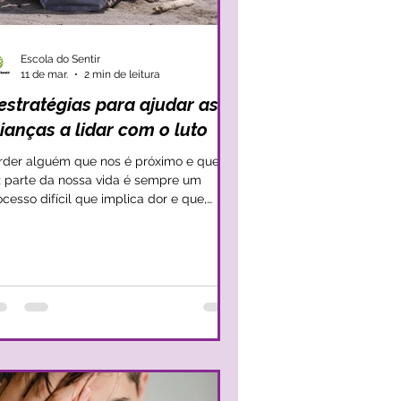
Escola do Sentir
11 de mar.
2 min de leitura
estratégias para ajudar as
ianças a lidar com o luto
rder alguém que nos é próximo e que
z parte da nossa vida é sempre um
ocesso difícil que implica dor e que,
itas vezes, nos deixa sem rumo. No
tanto, quando esta perda se dá para
ianças, a situação tende a ser mais
mplexa, uma vez que se levantam
itas questões internas que a criança não
nsegue compreender e que, nem
mpre, os adultos conseguem amparar. É
sencial mantermos presente que o luto
ige sempre compreensão emocional e
gurança afetiva nas rel