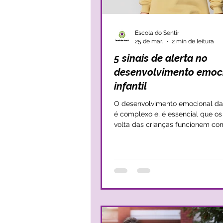
Escola do Sentir
25 de mar.
2 min de leitura
5 sinais de alerta no
desenvolvimento emoc
infantil
O desenvolvimento emocional da
é complexo e, é essencial que os adultos à
volta das crianças funcionem co
elementos de co-regulação. Ou s
facilmente as crianças crescem 
desenvolvem de forma saudável 
capacidade de lidar com as sua
se junto delas estiverem adultos
de as ajudar nesse processo e de
tranquilizar. De qualquer forma, há sinais
que nos indicam que o desenvol
emocional das crianças está a so