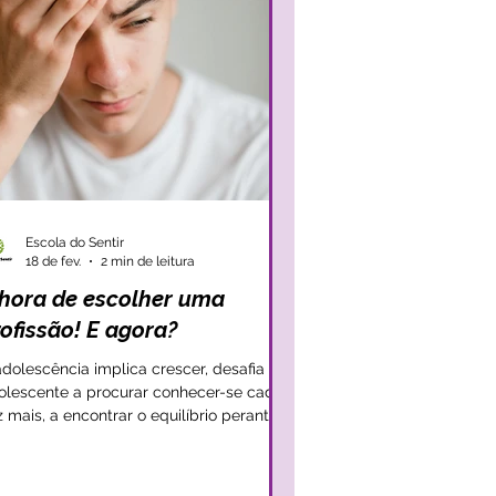
Escola do Sentir
18 de fev.
2 min de leitura
 hora de escolher uma
ofissão! E agora?
adolescência implica crescer, desafia um
olescente a procurar conhecer-se cada
z mais, a encontrar o equilíbrio perante
erentes desafios sociais, físicos e
ocionais. E é, normalmente, nesta fase
e os adolescentes são confrontados