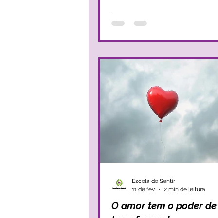
mas também na perspetiva do ag
Uma vez que em qualquer um d
cenários, verificam-se fragilidade
relacionadas com a autorregulaç
emocional e com a gestão da
agressividade. No fundo, na perspetiva do
agres
Escola do Sentir
11 de fev.
2 min de leitura
O amor tem o poder de