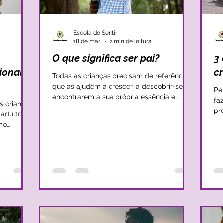
Escola do Sentir
18 de mar.
2 min de leitura
O que significa ser pai?
3 
ional
cr
Todas as crianças precisam de referências
que as ajudem a crescer, a descobrir-se e a
Pe
encontrarem a sua própria essência e
fa
s crianças
identidade. Neste sentido o pai é, na
pr
maioria das vezes, uma referência
mu
mo
inequívoca que tranquiliza o coração e
en
eja, mais
permite crescer com segurança e amparo.
cr
e
O pai torna-se assim, numa entidade
co
a sua
superior, capaz de modelar e serenar todo
mu
s emoções,
o crescimento de um filho. No entanto, por
co
 capazes
vezes, o pai acaba por relativizar a sua
se
 as
importância e colocar-se em segundo plan
es
ex
vimento
se
frer