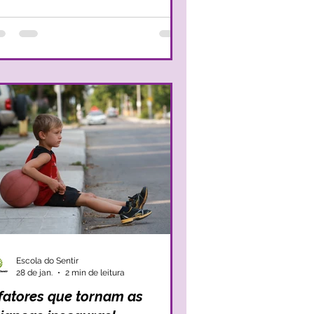
m uma escolha que pode parecer
mples, mas que é determinante e repleta
 camadas nem sempre fáceis de
truir. Por isso, quando um
olescente é confrontado com a
cessidade de escolha acerca do ensino
cundário, ou do ensi
Escola do Sentir
28 de jan.
2 min de leitura
 fatores que tornam as