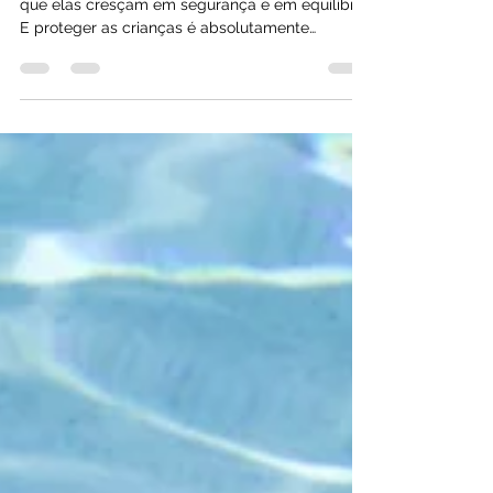
Escola do Sentir
14 de jul.
2 min de leitura
Proteger as crianças em demasia
trava o seu desenvolvimento!
Tendemos a proteger as crianças para garantir
que elas cresçam em segurança e em equilíbrio.
E proteger as crianças é absolutamente
essencial, no entanto, ao mesmo tempo que se
protege as crianças, muitas vezes é feito um
movimento excessivo de controlo, quer sobre a
criança, quer sobre o ambiente que a rodeia.
Esta proteção, que acaba por impedir a criança
de ter espaço para arriscar, para explorar de
forma livre o mundo e para vivenciar diferentes
experiências que vão despe