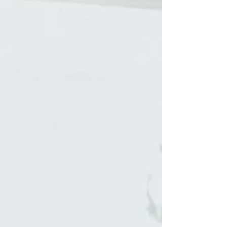
ficar em segundo plano. Por isso, as férias de
verão são grandes e permitem que haja espaço
para diversificar e explorar diferentes contextos.
No entanto, são muitas as crianças e
adolescentes que preferem não arriscar, que
durante a pausa de verão preferem ficar
‘resguardadas’ em casa ou movimentarem-se