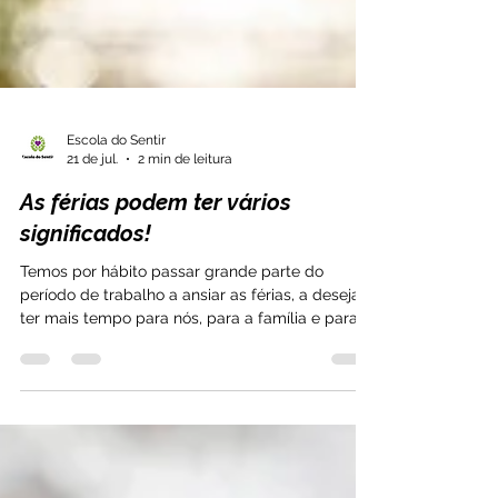
Escola do Sentir
21 de jul.
2 min de leitura
As férias podem ter vários
significados!
Temos por hábito passar grande parte do
período de trabalho a ansiar as férias, a desejar
ter mais tempo para nós, para a família e para
todos aqueles de quem gostamos. Pensamos
nas férias como uma forma de revitalizarmos,
ganharmos energia e tranquilidade. Mas, as
férias chegam e, por vezes, passam por nós