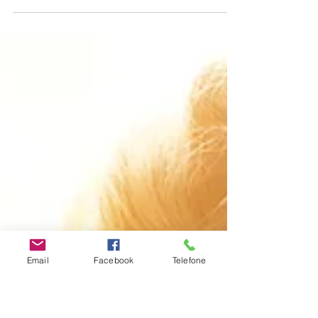
Escola do Sentir
27 de mai.
2 min de leitura
3 estratégias para ajudar as
crianças a lidar com os medos!
Ao longo do desenvolvimento infantil é natural
que surjam os medos, uma vez que à medida
que uma criança desenvolve o seu imaginário e
que toma consciência de si e do mundo,
percebe também que há perigos e, por isso,
sente-se mais frágil e mais assustada. Apesar
dos medos serem normativos e fazerem parte
do processo de desenvolvimento, há algumas
situações em que os medos empolam e em que
Email
Facebook
Telefone
a criança acaba por ficar cristalizada a esses
medos. Nessas circunstâncias os medos t