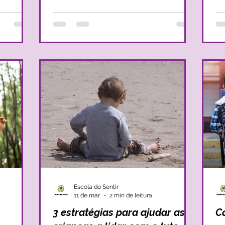
os de nós
e como é gostado. E é na adolescência
ca
ária para
que se dá um turbilhão de transformações
mund
rriscar e
físicas, sociais e até familiares. No entanto,
a 
não é estranho que ao passar pela
cr
adolescência, se possa ficar mais
in
em-
vulnerável e, por isso mesmo, é essencial
qu
que
ni
Escola do Sentir
11 de mar.
2 min de leitura
3 estratégias para ajudar as
C