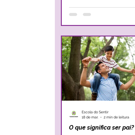
isso, à custa das mães, que muit
se sentem com a coragem necess
avançar, trilhar o desconhecido, a
crescer. Apesar de todo o poder das mães,
a verdade é que nos labirintos da
maternidade, muitas mães sent
Escola do Sentir
18 de mar.
2 min de leitura
O que significa ser pai?