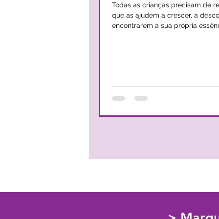
Todas as crianças precisam de re
que as ajudem a crescer, a desco
encontrarem a sua própria essên
identidade. Neste sentido o pai é
maioria das vezes, uma referênci
inequívoca que tranquiliza o cora
permite crescer com segurança 
O pai torna-se assim, numa enti
superior, capaz de modelar e ser
o crescimento de um filho. No entanto, por
vezes, o pai acaba por relativizar
importância e colocar-se em seg
> Marqu