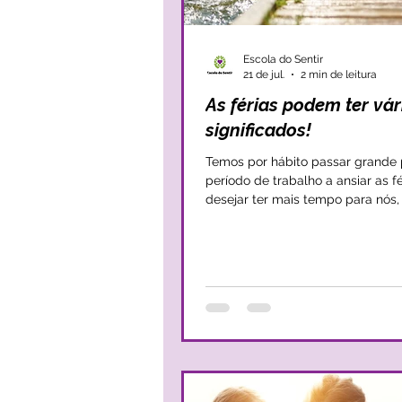
Escola do Sentir
21 de jul.
2 min de leitura
As férias podem ter vár
significados!
Temos por hábito passar grande 
período de trabalho a ansiar as fé
desejar ter mais tempo para nós,
família e para todos aqueles de
gostamos. Pensamos nas férias
forma de revitalizarmos, ganhar
energia e tranquilidade. Mas, as férias
chegam e, por vezes, passam po
apressadamente, deixando um ra
cansaço e a sensação de que nã
nem sequer próximo daquilo que
esperávamos. Com as férias vem mais
tempo com as crianças, vem