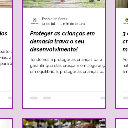
Escola do Sentir
14 de jul.
2 min de leitura
ios
Proteger as crianças em
3 
demasia trava o seu
c
desenvolvimento!
m
parte do
rias, a
Tendemos a proteger as crianças para
Ao
 para a
garantir que elas cresçam em segurança e
na
 quem
em equilíbrio. E proteger as crianças é
à 
 como uma
absolutamente essencial, no entanto, ao
se
mos
mesmo tempo que se protege as crianças,
si
muitas vezes é feito um movimento
per
r nós
excessivo de controlo, quer sobre a
mais a
sto de
criança, quer sobre o ambiente que a
no
o foram
rodeia. Esta proteção, que acaba por
de
impedir a criança de ter espaço para
em
arriscar, para explorar de forma livre o
cr
mundo e para vivenciar diferentes
me