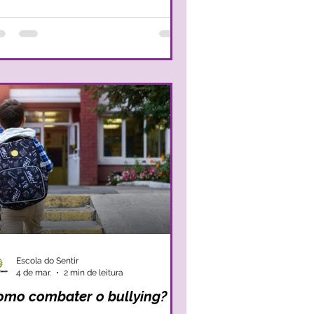
pacidade de aceder ao verdadeiro
o interno da criança. A verdade é que
mentira surge também associada ao
escimento das crianças e na primeira
fância as crianças começam a perceber
e há um lugar íntimo e protegido em que
nguém consegue aceder, que é
Escola do Sentir
4 de mar.
2 min de leitura
omo combater o bullying?