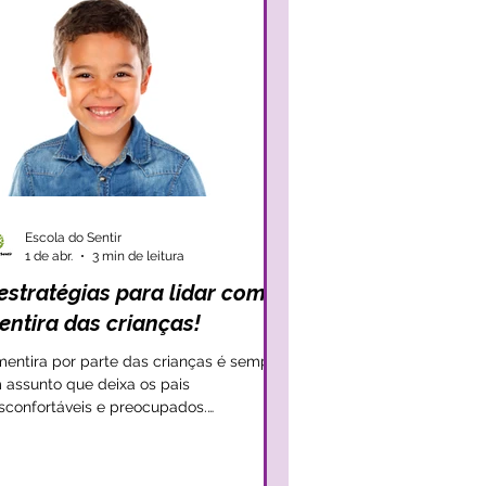
Escola do Sentir
1 de abr.
3 min de leitura
estratégias para lidar com a
entira das crianças!
mentira por parte das crianças é sempre
 assunto que deixa os pais
sconfortáveis e preocupados.
incipalmente, porque a ideia das
ianças mentirem cria nos pais a sensação
 falta de controlo e de falta de