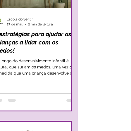
Escola do Sentir
27 de mai.
2 min de leitura
estratégias para ajudar as
rianças a lidar com os
edos!
 longo do desenvolvimento infantil é
tural que surjam os medos, uma vez que
medida que uma criança desenvolve o
u imaginário e que toma consciência de
 e do mundo, percebe também que há
igos e, por isso, sente-se mais frágil e
ssustada. Apesar dos medos serem
rmativos e fazerem parte do processo
 desenvolvimento, há algumas situações
 que os medos empolam e em que a
iança acaba por ficar cristalizada a esses
dos. Nessas circunstâncias os medos t