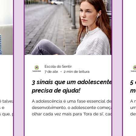
experiências que vão despe
Escola do Sentir
7 de abr.
2 min de leitura
3 sinais que um adolescente
5 
precisa de ajuda!
m
 talvez
A adolescência é uma fase essencial de
A 
s e
desenvolvimento, o adolescente começa a
um
 que, por
olhar cada vez mais para ‘fora de si’, cada
de
 dentro de
vez mais para o ‘mundo’, mas ao mesmo
Pr
das e dão
tempo está cada vez mais preocupado
cr
s. É, por
com a forma como é visto, como se integra
de