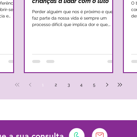
crianças a lidar com o luto
ferências
O 
brir-se e a
co
Perder alguém que nos é próximo e que
cia e
de
faz parte da nossa vida é sempre um
, na
ad
processo difícil que implica dor e que,
a
qu
muitas vezes, nos deixa sem rumo. No
ção e
A 
entanto, quando esta perda se dá para
e amparo.
pr
crianças, a situação tende a ser mais
dade
ma
complexa, uma vez que se levantam
enar todo
Um
muitas questões internas que a criança não
ce
consegue compreender e que, nem
 a sua
re
sempre, os adultos conseguem amparar. É
undo plan
em
essencial mantermos presente que o luto
agressi
exige sempre compreensão emocional e
1
2
3
4
5
ag
segurança afetiva nas rel
e a sua consulta