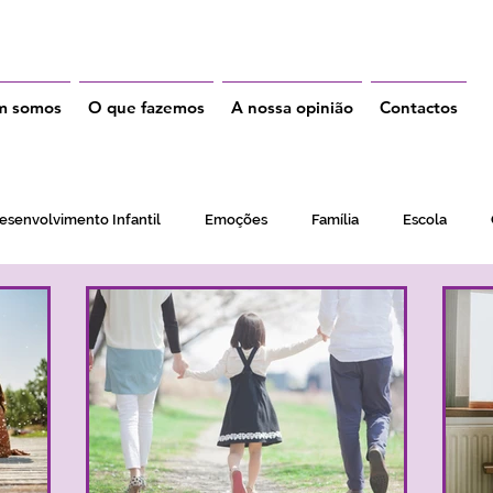
m somos
O que fazemos
A nossa opinião
Contactos
esenvolvimento Infantil
Emoções
Família
Escola