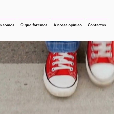
m somos
O que fazemos
A nossa opinião
Contactos