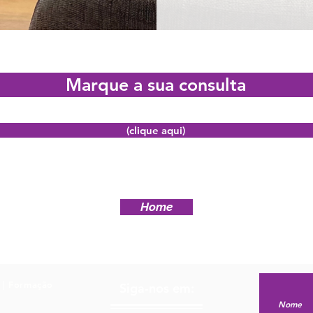
Marque a sua consulta
(clique aqui)
Home
l | Formação
Siga-nos em: