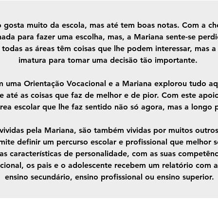
 gosta muito da escola, mas até tem boas notas. Com a c
onada para fazer uma escolha, mas, a Mariana sente-se perd
l, todas as áreas têm coisas que lhe podem interessar, mas 
imatura para tomar uma decisão tão importante.
 uma Orientação Vocacional e a Mariana explorou tudo aqui
s e até as coisas que faz de melhor e de pior. Com este apo
ea escolar que lhe faz sentido não só agora, mas a longo 
 vividas pela Mariana, são também vividas por muitos outro
ite definir um percurso escolar e profissional que melhor 
uas características de personalidade, com as suas competênc
ional, os pais e o adolescente recebem um relatório com a
ensino secundário, ensino profissional ou ensino superior.