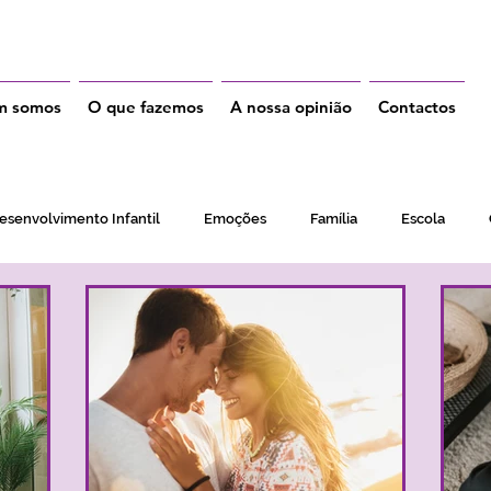
m somos
O que fazemos
A nossa opinião
Contactos
esenvolvimento Infantil
Emoções
Família
Escola