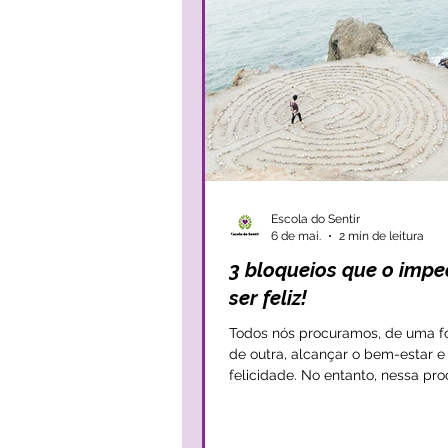
Escola do Sentir
6 de mai.
2 min de leitura
3 bloqueios que o imp
ser feliz!
Todos nós procuramos, de uma f
de outra, alcançar o bem-estar e
felicidade. No entanto, nessa pr
sempre nos sintonizamos com o 
e torna-se difícil abandonar algu
‘vícios de forma’ que fomos — mu