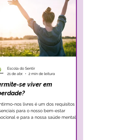
Escola do Sentir
21 de abr.
2 min de leitura
ermite-se viver em
iberdade?
ntirmo-nos livres é um dos requisitos
senciais para o nosso bem-estar
ocional e para a nossa saúde mental.
esar disso, não são raras as vezes em
e muitos de nós sentem a sua liberdade
ndicionada e têm a sensação que façam