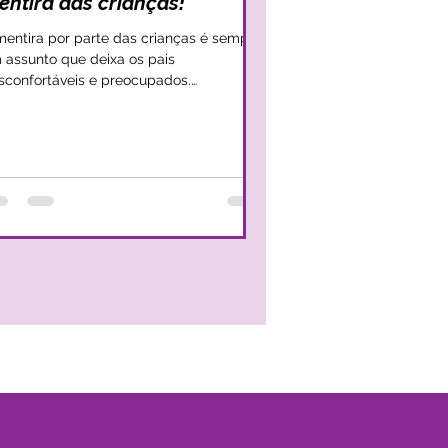
entira das crianças!
mentira por parte das crianças é sempre
 assunto que deixa os pais
sconfortáveis e preocupados.
incipalmente, porque a ideia das
ianças mentirem cria nos pais a sensação
 falta de controlo e de falta de
pacidade de aceder ao verdadeiro
o interno da criança. A verdade é que
mentira surge também associada ao
escimento das crianças e na primeira
fância as crianças começam a perceber
e há um lugar íntimo e protegido em que
nguém consegue aceder, que é