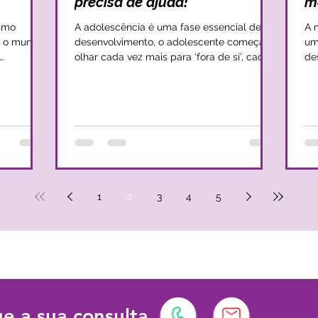
precisa de ajuda!
m
smo
A adolescência é uma fase essencial de
A 
om o mundo
desenvolvimento, o adolescente começa a
um
olhar cada vez mais para ‘fora de si’, cada
de
vez mais para o ‘mundo’, mas ao mesmo
Pr
 de nós não
tempo está cada vez mais preocupado
cr
ma
com a forma como é visto, como se integra
de
ário dá-se
e como é gostado. E é na adolescência
ca
 a algo
que se dá um turbilhão de transformações
mund
físicas, sociais e até familiares. No entanto,
a 
reações
não é estranho que ao passar pela
cr
protege-
adolescência, se possa ficar mais
in
r a ‘jogo’ n
vulnerável e, por isso mesmo, é essencial
qu
1
2
3
4
5
que
ni
e a sua consulta