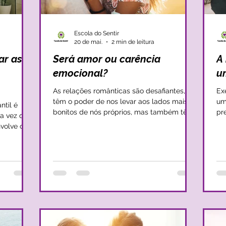
Escola do Sentir
20 de mai.
2 min de leitura
ar as
Será amor ou carência
A
emocional?
u
As relações românticas são desafiantes,
Ex
têm o poder de nos levar aos lados mais
um
ntil é
bonitos de nós próprios, mas também têm
pr
a vez que
o poder de nos mostrar os nossos lados
se
volve o
mais sombrios e mais difíceis de lidar. É no
no
iência de
amor romântico que muitas vezes somos
No
 que há
confrontados com as nossas fragilidades e
no
frágil e
com os nossos medos, mas também é no
al
amor romântico, quando encontramos um
co
rocesso
porto de abrigo, é quando somos capazes
sen
situações
de confiar que muitas transformações se
ce
 que a
dão e que encontramos o nosso potenci
re
da a esses
 medos t