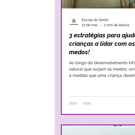
Escola do Sentir
27 de mai.
2 min de leitura
3 estratégias para ajud
crianças a lidar com os
medos!
Ao longo do desenvolvimento infa
natural que surjam os medos, um
à medida que uma criança desen
seu imaginário e que toma consc
si e do mundo, percebe também
perigos e, por isso, sente-se mais 
mais assustada. Apesar dos medos serem
normativos e fazerem parte do p
de desenvolvimento, há algumas 
em que os medos empolam e em
criança acaba por ficar cristaliza
medos. Nessas circunstâncias os