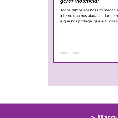
gerar violência!
Todos temos em nós um mecani
interno que nos ajuda a lidar c
e que nos protege, que é a nossa
agressividade. Ainda que a agressividade
seja positiva e protetora, muitos
conseguem lidar com ela de for
equilibrada e saudável. Este cen
porque associamos agressividade
negativo e a violência. No entanto, a
agressividade e a violência são 
muito distintas. A agressividade 
nos, ajuda-nos a definir limites, a i
> Marqu