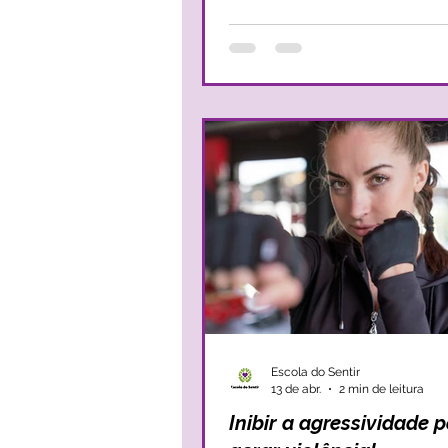
como forma de proteção — adquirin
isso, se queremos uma vida mais 
descontraída e mais feliz devemo
para toda a nossa história, para 
que fomos adquirindo ao longo 
No fundo, precisamos de nos per
Escola do Sentir
13 de abr.
2 min de leitura
Inibir a agressividade 