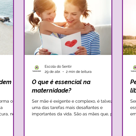
Escola do Sentir
29 de abr.
2 min de leitura
edem de
O que é essencial na
P
maternidade?
l
orma ou
Ser mãe é exigente e complexo, é talvez
Se
 a
uma das tarefas mais desafiantes e
es
ocura, nem
importantes da vida. São as mães que, por
em
essencial
norma, carregam muitos mundos dentro de
Ap
ns dos
si, solucionam muitas encruzilhadas e dão
qu
itas vezes
o ‘corpo às balas’ pelos seus filhos. É, por
co