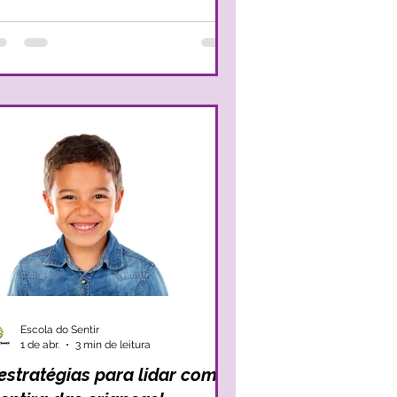
que fizerem, parecem nunca ser
deiramente livres. A liberdade precisa
 existir em vários domínios da nossa vida,
s, há alguns factores em que a
berdade é estrutural para o nosso bem-
ar, por isso, é essencial sentir liberdade
Escola do Sentir
1 de abr.
3 min de leitura
estratégias para lidar com a