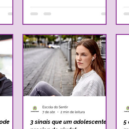
do. Por
isso, à custa das mães, que muitos de nós
o 
leve, mais
se sentem com a coragem necessária para
verda
s olhar
avançar, trilhar o desconhecido, arriscar e
de
os padrões
crescer. Apesar de todo o poder das mães,
ma
do tempo.
a verdade é que nos labirintos da
li
maternidade, muitas mães sentem-
est
de
Escola do Sentir
7 de abr.
2 min de leitura
pode
3 sinais que um adolescente
5 