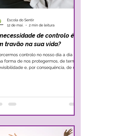
Escola do Sentir
12 de mai.
2 min de leitura
 necessidade de controlo é
m travão na sua vida?
ercermos controlo no nosso dia a dia é
a forma de nos protegermos, de termos
evisibilidade e, por consequência, de nos
ntirmos mais seguros nas nossas ações e
s desafios que vão surgindo no dia a dia.
 entanto, como forma de mantermos o
sso equilíbrio e nos mantermos
tamente protegidos, por vezes, levamos o
ntrolo ao limite e acabamos por nos
tir sufocados por esse controlo. Este
nário acontece com frequência nas
lações mais próximas, em que proc