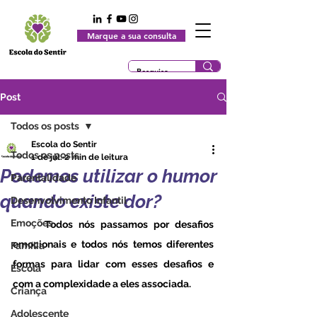
Marque a sua consulta
Post
Todos os posts
Escola do Sentir
Todos os posts
1 de jul.
2 min de leitura
Podemos utilizar o humor
Parentalidade
quando existe dor?
Desenvolvimento Infantil
Emoções
	Todos nós passamos por desafios 
emocionais e todos nós temos diferentes 
Família
formas para lidar com esses desafios e 
Escola
com a complexidade a eles associada.
Criança
Adolescente