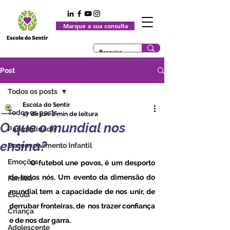
Marque a sua consulta
Post
Todos os posts
Escola do Sentir
Todos os posts
17 de jun.
2 min de leitura
O que o mundial nos
Parentalidade
ensina?
Desenvolvimento Infantil
Emoções
	O futebol une povos, é um desporto 
de todos nós. Um evento da dimensão do 
Família
mundial tem a capacidade de nos unir, de 
Escola
derrubar fronteiras, de  nos trazer confiança 
Criança
e de nos dar garra. 
Adolescente