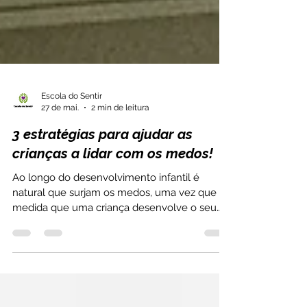
Escola do Sentir
27 de mai.
2 min de leitura
3 estratégias para ajudar as
crianças a lidar com os medos!
Ao longo do desenvolvimento infantil é
natural que surjam os medos, uma vez que à
medida que uma criança desenvolve o seu
imaginário e que toma consciência de si e do
mundo, percebe também que há perigos e,
por isso, sente-se mais frágil e mais assustada.