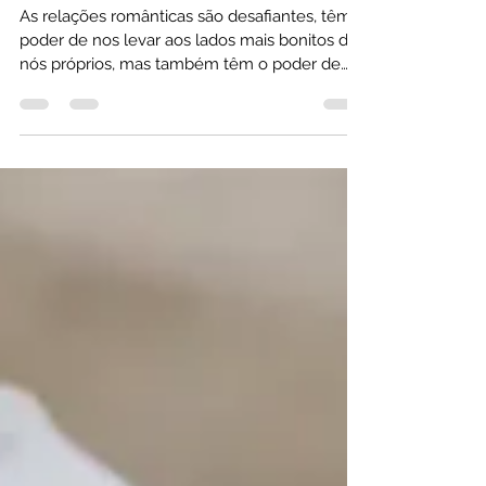
Escola do Sentir
20 de mai.
2 min de leitura
Será amor ou carência
emocional?
As relações românticas são desafiantes, têm o
poder de nos levar aos lados mais bonitos de
nós próprios, mas também têm o poder de
nos mostrar os nossos lados mais sombrios e
mais difíceis de lidar. É no amor romântico que
muitas vezes somos confrontados com as
nossas fragilidades e com os nossos medos,
mas também é no amor romântico, quando
encontramos um porto de abrigo, é quando
somos capazes de confiar que muitas
transformações se dão e que encontramos o
nosso potenci