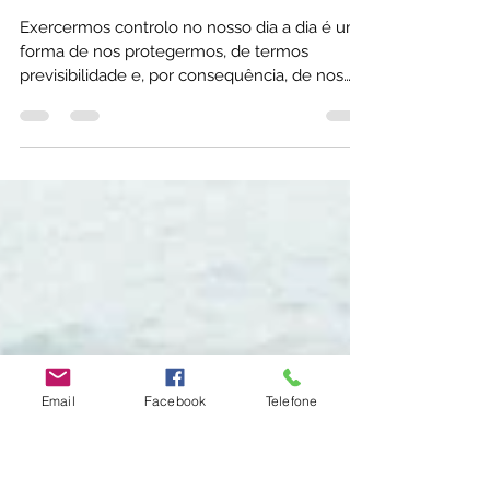
Escola do Sentir
12 de mai.
2 min de leitura
A necessidade de controlo é um
travão na sua vida?
Exercermos controlo no nosso dia a dia é uma
forma de nos protegermos, de termos
previsibilidade e, por consequência, de nos
sentirmos mais seguros nas nossas ações e
nos desafios que vão surgindo no dia a dia. No
entanto, como forma de mantermos o nosso
equilíbrio e nos mantermos altamente
Email
Facebook
Telefone
protegidos, por vezes, levamos o controlo ao
limite e acabamos por nos sentir sufocados
por esse controlo. Este cenário acontece com
frequência nas relações mais próximas, em