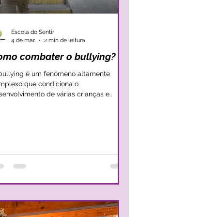
Escola do Sentir
4 de mar.
2 min de leitura
omo combater o bullying?
bullying é um fenómeno altamente
mplexo que condiciona o
senvolvimento de várias crianças e
olescentes e a sua percepção daquilo
e são as relações saudáveis entre pares.
verdade é que o bullying não nos deve
eocupar apenas na perspetiva da vítima,
s também na perspetiva do agressor.
a vez que em qualquer um dos
nários, verificam-se fragilidades
lacionadas com a autorregulação
ocional e com a gestão da
vidade. No fundo, na perspetiva do
res