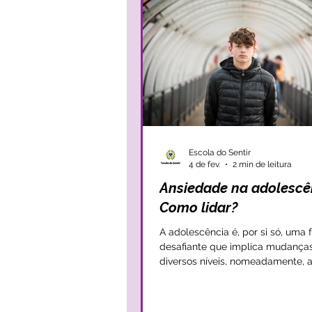
Escola do Sentir
4 de fev.
2 min de leitura
Ansiedade na adolescê
Como lidar?
A adolescência é, por si só, uma 
desafiante que implica mudança
diversos níveis, nomeadamente, a
social, emocional e físico. Apesar de alguns
adolescentes parecerem passar
equilíbrio por todos os desafios 