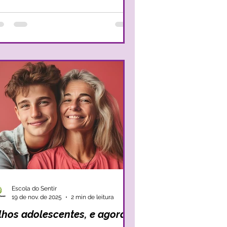
guns de nós um momento que implica
ress, cansaço e uma gestão familiar, por
, desafiante. Neste cenário, as
ianças apresentam expectativas
evadas, encontram-se entusiasmadas e
 adultos, por vezes, encontram-se pouco
Escola do Sentir
19 de nov. de 2025
2 min de leitura
ilhos adolescentes, e agora?