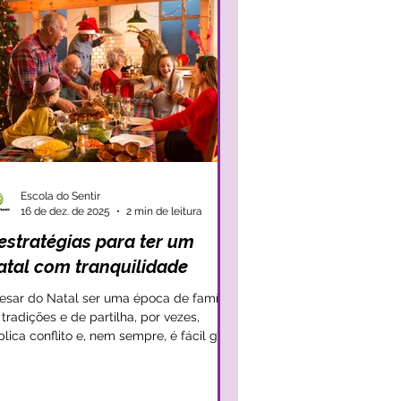
Escola do Sentir
16 de dez. de 2025
2 min de leitura
estratégias para ter um
atal com tranquilidade
esar do Natal ser uma época de família,
 tradições e de partilha, por vezes,
lica conflito e, nem sempre, é fácil gerir
 expectativas das crianças e os conflitos
ão surgindo. Lembremo-nos em
imeiro lugar que o Natal é também para