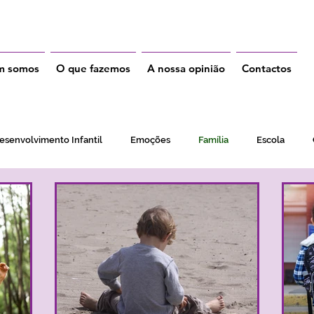
m somos
O que fazemos
A nossa opinião
Contactos
esenvolvimento Infantil
Emoções
Família
Escola