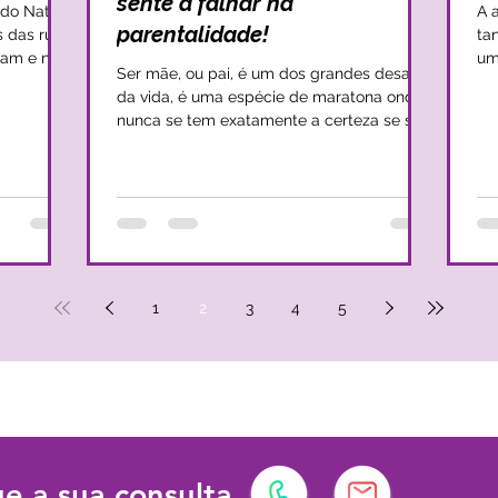
sente a falhar na
o Natal,
A 
parentalidade!
 das ruas,
ta
gam e nos
um
Ser mãe, ou pai, é um dos grandes desafios
. E para
no
da vida, é uma espécie de maratona onde
o, o
pai
nunca se tem exatamente a certeza se se
lhar. No
con
está no caminho certo, onde é essencial
s para
se
recorrer à sensibilidade para, com
calor,
es
convicção, dar o melhor de si. A verdade é
s fria, no
ve
que não se nasce pai, nem mãe, mas vai-se
ex
aperfeiçoando e vai-se sentido o estilo
lidades e
aut
parental que se quer assumir e neste
,
fl
caminho surgem muitas dúvidas, muitos
receios e, por vezes, uma boa dose de
1
2
3
4
5
culpa por existir um sentimento de falha qu
e a sua consulta