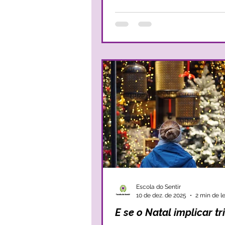
adolescência implica, a verdade 
para muitos adolescentes, os sob
são grandes e, com eles, podem
desequilíbrios emocionais que 
um adolescente de ser livre e de
desenvolver de forma saudável. Nesta
sequência, um sint
Escola do Sentir
10 de dez. de 2025
2 min de le
E se o Natal implicar tr