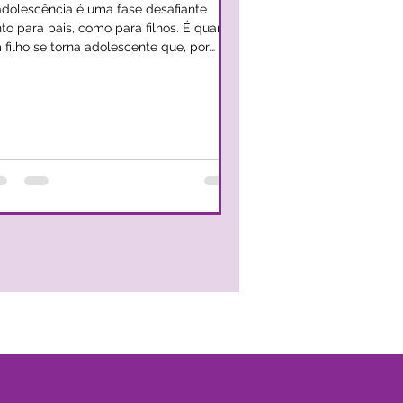
adolescência é uma fase desafiante
nto para pais, como para filhos. É quando
 filho se torna adolescente que, por
rma, começa a perder a idealização dos
s, a questioná-los e a introduzir o
traditório na dinâmica familiar. Nem
mpre os pais são capazes de reagir a
ta nova forma de ser de um filho e, por
zes, reagem procurando controlar
cessivamente um filho ou deixando-o em
ogestão, por exemplo. Perante o
orescer da adolescência de um filho, aqu