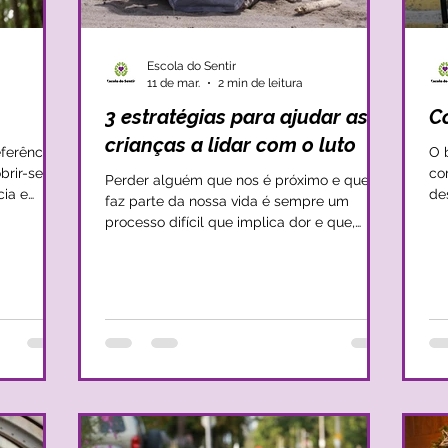
Escola do Sentir
11 de mar.
2 min de leitura
3 estratégias para ajudar as
C
crianças a lidar com o luto
ferências
O 
brir-se e a
co
Perder alguém que nos é próximo e que
cia e
de
faz parte da nossa vida é sempre um
, na
ad
processo difícil que implica dor e que,
a
qu
muitas vezes, nos deixa sem rumo. No
ção e
A 
entanto, quando esta perda se dá para
e amparo.
pr
crianças, a situação tende a ser mais
dade
ma
complexa, uma vez que se levantam
enar todo
Um
muitas questões internas que a criança não
ce
consegue compreender e que, nem
 a sua
re
sempre, os adultos conseguem amparar. É
undo plan
em
essencial mantermos presente que o luto
agressi
exige sempre compreensão emocional e
ag
segurança afetiva nas rel