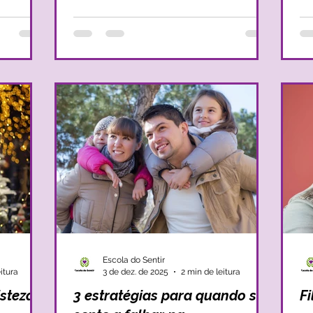
é que,
estrutura diária, seja ela mais prática ou
al
ressaltos
relacional, que alavanque e reforce essa
st
 chegar
segurança que tanto desejamos que as
vezes
impedem
crianças alcancem. Por vezes, dá-se
cr
 se
exatamente o oposto, e mesmo com
el
vontade de se fortalecer a segurança, os
os
adultos — sem
Escola do Sentir
itura
3 de dez. de 2025
2 min de leitura
isteza?
3 estratégias para quando se
F