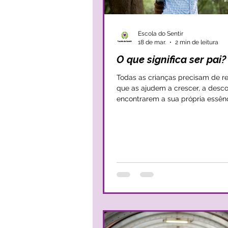
Escola do Sentir
18 de mar.
2 min de leitura
O que significa ser pai?
Todas as crianças precisam de re
que as ajudem a crescer, a desco
encontrarem a sua própria essên
identidade. Neste sentido o pai é
maioria das vezes, uma referênci
inequívoca que tranquiliza o cora
permite crescer com segurança 
O pai torna-se assim, numa enti
superior, capaz de modelar e ser
o crescimento de um filho. No entanto, por
vezes, o pai acaba por relativizar
importância e colocar-se em seg