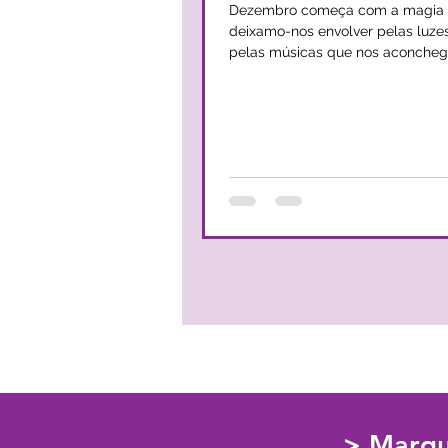
Dezembro começa com a magia d
deixamo-nos envolver pelas luzes
pelas músicas que nos aconche
fazem viajar pelos nossos sonhos
muitos de nós, Natal é isso mesm
coração mais quente e o brilho no o
entanto, não são raras as pessoa
quem o Natal não só não implica 
como se torna a época do ano mai
que toca ao coração. O Natal confronta-
nos com as nossas próprias fragi
com as nossas dores. De repente
> Marqu