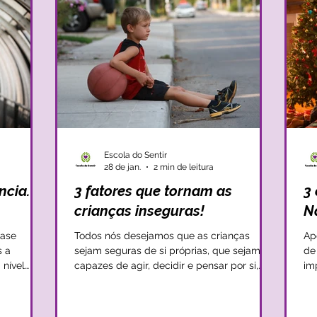
Escola do Sentir
28 de jan.
2 min de leitura
ncia.
3 fatores que tornam as
3 
crianças inseguras!
N
fase
Todos nós desejamos que as crianças
Ap
s a
sejam seguras de si próprias, que sejam
de
 nível
capazes de agir, decidir e pensar por si,
imp
confiantes daquilo em que acreditam e
as
 com
daquilo que sentem. Apesar disso, nem
que v
que a
sempre somos capazes de promover uma
pr