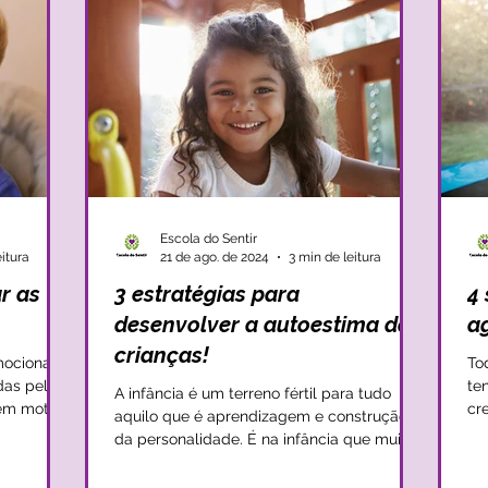
Escola do Sentir
eitura
21 de ago. de 2024
3 min de leitura
ar as
3 estratégias para
4
desenvolver a autoestima das
a
crianças!
mocionais
To
das pelos
te
A infância é um terreno fértil para tudo
em motivo
cr
aquilo que é aprendizagem e construção
des
da personalidade. É na infância que muitos
dos padrões de...