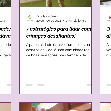
Escola do Sentir
tura
20 de nov. de 2024
2 min de leitura
mpedem
3 estratégias para lidar com
O
dável!
crianças desafiantes!
di
s, todos
A parentalidade é, talvez, um dos maiores
As
s
desafios da vida, é uma caminhada repleta
ve
 ligados
de boas sensações, mas também de
qu
muitas dúvidas,...
est