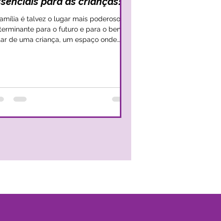
senciais para as crianças!
família é talvez o lugar mais poderoso e
terminante para o futuro e para o bem-
tar de uma criança, um espaço onde
da criança deve...