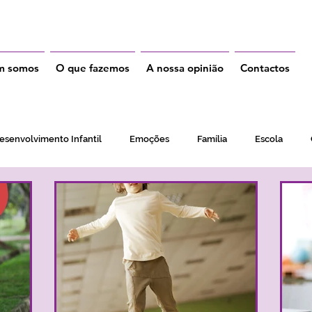
m somos
O que fazemos
A nossa opinião
Contactos
esenvolvimento Infantil
Emoções
Família
Escola