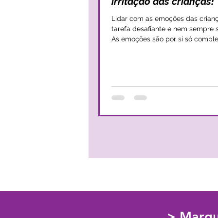
irritação das crianças!
Lidar com as emoções das crian
tarefa desafiante e nem sempre 
As emoções são por si só comple
além disso, as...
> Marqu