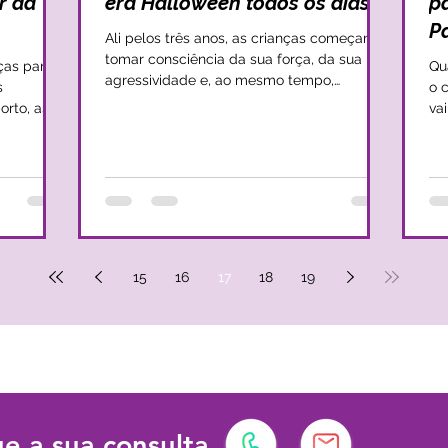
r da
era Halloween todos os dias!
p
P
Ali pelos três anos, as crianças começam a
tomar consciência da sua força, da sua
ças para
Qu
agressividade e, ao mesmo tempo,
s
o 
começam a ter receio...
orto, as
va
se
15
16
17
18
19
e a sua consulta