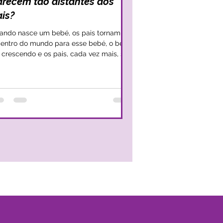
arecem tão distantes dos
ais?
ando nasce um bebé, os pais tornam-se
centro do mundo para esse bebé, o bebé
i crescendo e os pais, cada vez mais, se
ntem o...