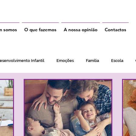
m somos
O que fazemos
A nossa opinião
Contactos
esenvolvimento Infantil
Emoções
Família
Escola