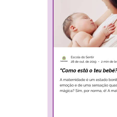
Escola do Sentir
28 de out. de 2019
2 min de le
“Como está o teu bebé?
A maternidade é um estado bonit
emoção e de uma sensação qua
mágica? Sim, por norma, é! A m
desperta, regra...