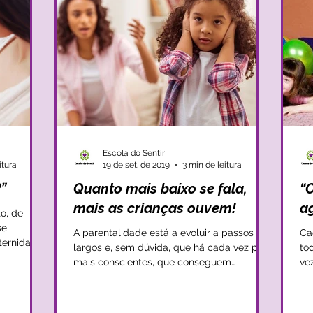
Escola do Sentir
itura
19 de set. de 2019
3 min de leitura
”
Quanto mais baixo se fala,
“O
mais as crianças ouvem!
a
o, de
se
A parentalidade está a evoluir a passos
Ca
aternidade
largos e, sem dúvida, que há cada vez pais
to
mais conscientes, que conseguem
ve
conjugar o seu...
se