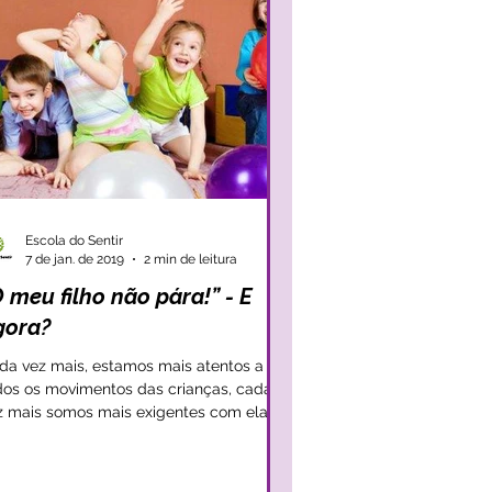
Escola do Sentir
7 de jan. de 2019
2 min de leitura
 meu filho não pára!” - E
gora?
da vez mais, estamos mais atentos a
dos os movimentos das crianças, cada
z mais somos mais exigentes com elas, e
r exigentes com...