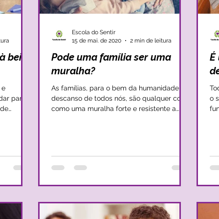
Escola do Sentir
tura
15 de mai. de 2020
2 min de leitura
à beira
Pode uma família ser uma
É
muralha?
de
 e
As famílias, para o bem da humanidade e
To
dar para a
descanso de todos nós, são qualquer coisa
o 
 de
como uma muralha forte e resistente a
fu
todas as...
cr