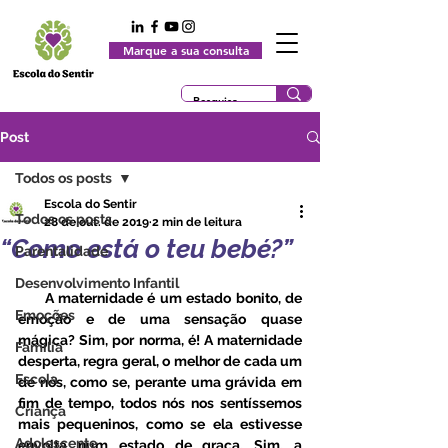
Marque a sua consulta
Post
Todos os posts
Escola do Sentir
Todos os posts
28 de out. de 2019
2 min de leitura
“Como está o teu bebé?”
Parentalidade
Desenvolvimento Infantil
      A maternidade é um estado bonito, de 
Emoções
emoção e de uma sensação quase 
mágica? Sim, por norma, é! A maternidade 
Família
desperta, regra geral, o melhor de cada um 
Escola
de nós, como se, perante uma grávida em 
fim de tempo, todos nós nos sentíssemos 
Criança
mais pequeninos, como se ela estivesse 
Adolescente
envolta num estado de graça. Sim, a 