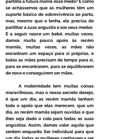
partilha a futura mamã esse medo? É como 
se achássemos que as mulheres têm um 
suporte básico de sobrevivência ao parto, 
mas, mesmo que o tenha, ela precisa de 
partilhar a suas angustia e sos seus medos 
E a seguir nasce um bebé, muitas vezes, 
damos muito pouco apoio às recém 
mamãs, muitas vezes, as mães não 
encontram um espaço para si próprias, e 
todas as mães precisam de tempo para si, 
para se encontrarem, para se equilibrarem 
de novo e conseguirem ser mães. 
     A maternidade tem muitas coisas 
maravilhosas, mas o nosso secreto desejo, 
é que um dia, as recém mamãs tenham 
todo o apoio que elas merecem, que um 
dia, as recém mamãs sejam ouvidas e que 
lhes seja dado o colo para todas as suas 
angústias. Assim, damos valor aquilo que 
sentem enquanto Ser individual para que 
um dia, todas as mulheres continuem a ser 