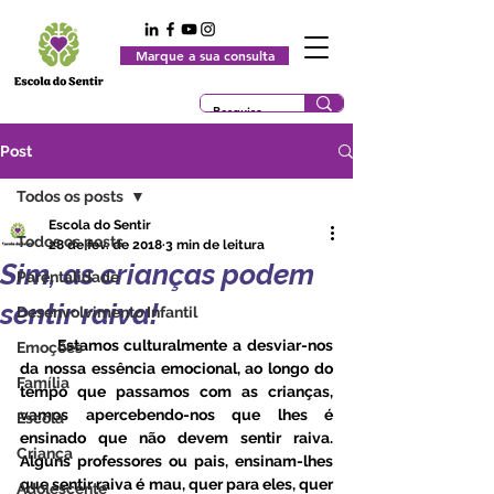
Marque a sua consulta
Post
Todos os posts
Escola do Sentir
Todos os posts
28 de fev. de 2018
3 min de leitura
Sim, as crianças podem
Parentalidade
sentir raiva!
Desenvolvimento Infantil
       Estamos culturalmente a desviar-nos 
Emoções
da nossa essência emocional, ao longo do 
Família
tempo que passamos com as crianças, 
vamos apercebendo-nos que lhes é 
Escola
ensinado que não devem sentir raiva. 
Criança
Alguns professores ou pais, ensinam-lhes 
que sentir raiva é mau, quer para eles, quer 
Adolescente