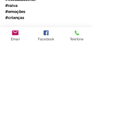
#raiva
#emoções
#crianças
Email
Facebook
Telefone
Emoções
Ver tudo
Posts recentes