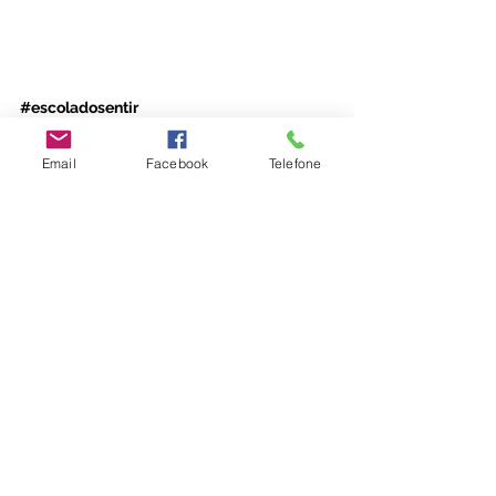
#escoladosentir
#maternidade
Email
Facebook
Telefone
Ver tudo
Posts recentes