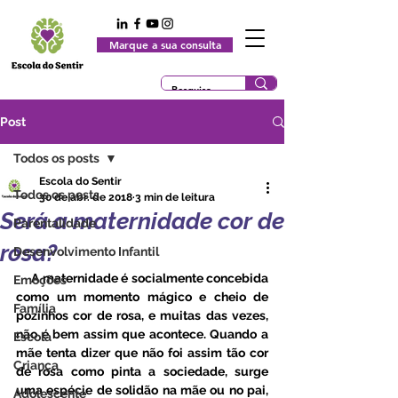
Marque a sua consulta
Post
Todos os posts
Escola do Sentir
Todos os posts
30 de abr. de 2018
3 min de leitura
Será a maternidade cor de
Parentalidade
rosa?
Desenvolvimento Infantil
     A maternidade é socialmente concebida 
Emoções
como um momento mágico e cheio de 
Família
pózinhos cor de rosa, e muitas das vezes, 
não é bem assim que acontece. Quando a 
Escola
mãe tenta dizer que não foi assim tão cor 
Criança
de rosa como pinta a sociedade, surge 
uma espécie de solidão na mãe ou no pai, 
Adolescente