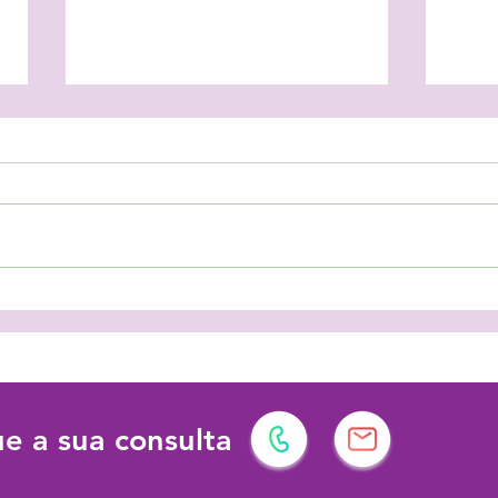
As férias podem ter vários
Prot
significados!
dema
dese
e a sua consulta