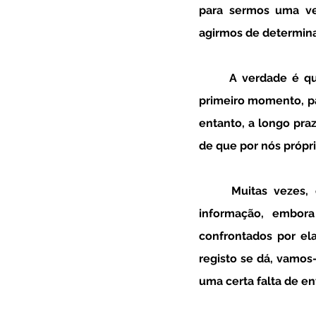
para sermos uma ve
agirmos de determina
	A verdade é que essa permanente estimulação e acesso a conteúdos contínuos, num 
primeiro momento, pa
entanto, a longo pra
de que por nós própri
	Muitas vezes, os estímulos são tantos que temos a ideia que estamos a absorver 
informação, embor
confrontados por el
registo se dá, vamos
uma certa falta de e