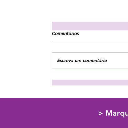
Comentários
Escreva um comentário
3 estratégias para combater
o vazio interior!
> Marqu