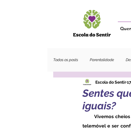
Que
Todos os posts
Parentalidade
Des
Escola do Sentir
17
Adultos
Sentes qu
iguais?
	Vivemos cheios de estímulos, a todos os instantes podemos pegar — por exemplo — num 
telemóvel e ser con