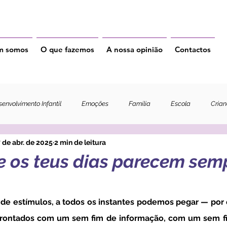
m somos
O que fazemos
A nossa opinião
Contactos
envolvimento Infantil
Emoções
Família
Escola
Cria
 de abr. de 2025
2 min de leitura
e os teus dias parecem sem
frontados com um sem fim de informação, com um sem fi