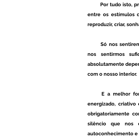
	Por tudo isto, precisamos de encontrar o equilíbrio entre o mundo digital e o mundo real, 
entre os estímulos 
reproduzir, criar, sonh
	Só nos sentiremos verdadeiramente satisfeitos e inteiros, se nos sentirmos capazes, se 
nos sentirmos sufi
absolutamente depend
com o nosso interior. 
	E a melhor forma de o fazermos e de sentirmos o nosso mundo interno habitado, 
energizado, criativo
obrigatoriamente co
silêncio que nos 
autoconhecimento e 