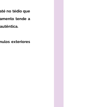
samento tende a 
autêntica. 