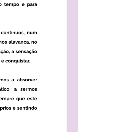
o tempo e para 
os alavanca, no 
ção, a sensação 
e conquistar. 
ico, a sermos 
empre que este 
rios e sentindo 