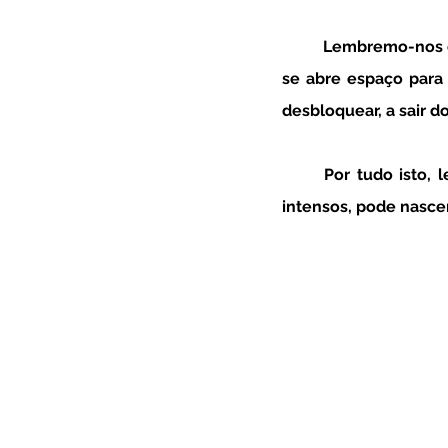
	Lembremo-nos que é na ausência de estímulos, no silêncio e, por vezes, até no tédio que 
se abre espaço para 
desbloquear, a sair d
	Por tudo isto, lembra-te sempre que do silêncio e da ausência de estímulos exteriores 
intensos, pode nascer