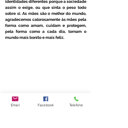
identidades diferentes porque a sociedade 
assim o exige, ou que sinta o peso todo 
sobre si. As mães são o melhor do mundo, 
agradecemos calorosamente às mães pela 
forma como amam, cuidam e protegem, 
pela forma como a cada dia, tornam o 
mundo mais bonito e mais feliz. 
#escoladosentir
Email
Facebook
Telefone
Parentalidade
Emoções
Família