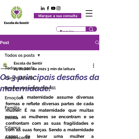
Marque a sua consulta
Post
Todos os posts
Escola do Sentir
Todos os posts
29 de abr. de 2021
3 min de leitura
Os 3 principais desafios da
Parentalidade
maternidade!
Desenvolvimento Infantil
	A maternidade assume diversas 
Emoções
formas e reflete diversas partes de cada 
Família
mulher! É na maternidade que muitas 
vezes, as mulheres se encontram e se 
Escola
confrontam com as suas fragilidades e 
Criança
com as suas forças. Sendo a maternidade 
capaz de levar uma mulher a 
Adolescente