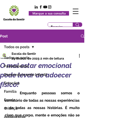
Marque a sua consulta
Post
Todos os posts
Escola do Sentir
Todos os posts
29 de out. de 2025
2 min de leitura
O mal estar emocional
Parentalidade
pode levar ao adoecer
Desenvolvimento Infantil
físico!
Emoções
Família
	Enquanto pessoas somos o 
Escola
somatório de todas as nossas experiências 
e de todas as nossas histórias. É muito 
Criança
claro que corpo, mente e emoções não se 
Adolescente