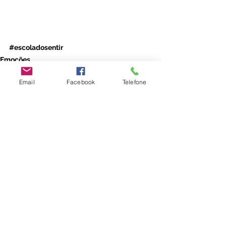
#escoladosentir
Emoções
Adultos
Email
Facebook
Telefone
Ver tudo
Posts recentes