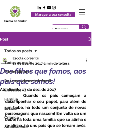
Marque a sua consulta
Post
Todos os posts
Escola do Sentir
Todos os posts
13 de dez. de 2017
2 min de leitura
Dos filhos que fomos, aos
Parentalidade
pais que somos!
Desenvolvimento Infantil
Atualizado:
13 de dez. de 2017
Emoções
     Quando os pais começam a 
Família
desempenhar o seu papel, para além de 
um bebé, há todo um conjunto de novas 
Escola
personagens que nascem! Em volta de um 
Criança
bebé, há toda uma família que se alinha e 
re-alinha, há uns pais que se tornam avós, 
Adolescente