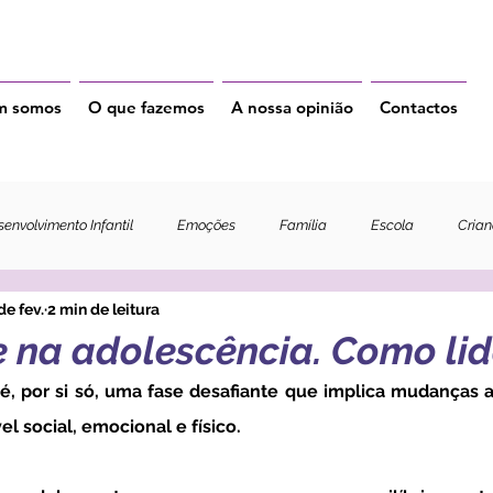
m somos
O que fazemos
A nossa opinião
Contactos
envolvimento Infantil
Emoções
Família
Escola
Cria
de fev.
2 min de leitura
 na adolescência. Como lid
 social, emocional e físico. 