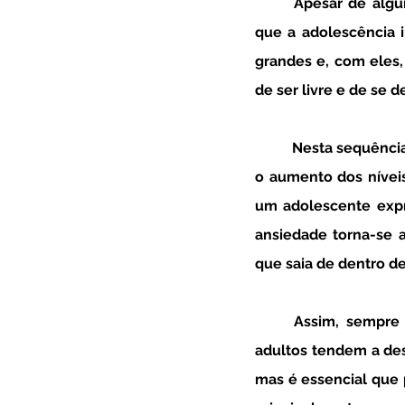
	Apesar de alguns adolescentes parecerem passar com equilíbrio por todos os desafios 
que a adolescência i
grandes e, com eles
de ser livre e de se 
	Nesta sequência, um sintoma muito frequente que surge na adolescência prende-se com 
o aumento dos nívei
um adolescente expr
ansiedade torna-se 
que saia de dentro de 
	Assim, sempre que surge um quadro de ansiedade na adolescência, muitas vezes, os 
adultos tendem a desv
mas é essencial que 