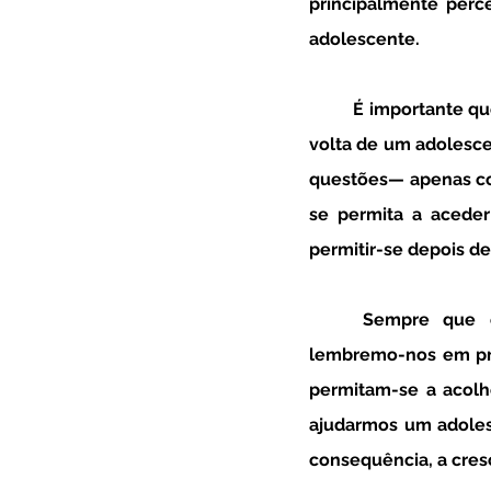
principalmente perc
adolescente. 
	É importante que, neste contexto, tenhamos presente que é a capacidade de os adultos à 
volta de um adolesce
questões— apenas com
se permita a aceder
permitir-se depois de
	Sempre que estamos perante níveis crescentes de ansiedade em adolescentes 
lembremo-nos em prim
permitam-se a acolhe
ajudarmos um adolesc
consequência, a cresc