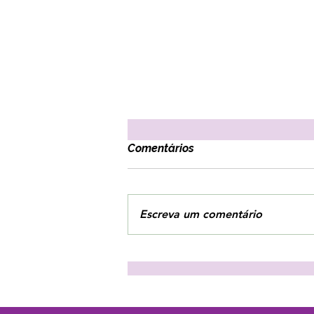
Comentários
Escreva um comentário
3 estratégias para combater
o vazio interior!