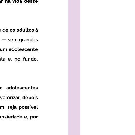
 na vida desse 
r — sem grandes 
 um adolescente 
ta e, no fundo, 
lorizar, depois 
, seja possível 
nsiedade e, por 