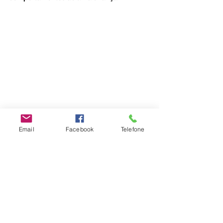
Email
Facebook
Telefone
#escoladosentir
Desenvolvimento Infantil
Emoções