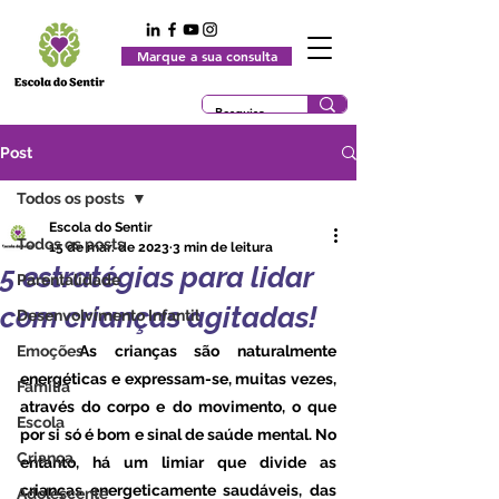
Marque a sua consulta
Post
Todos os posts
Escola do Sentir
Todos os posts
15 de mar. de 2023
3 min de leitura
5 estratégias para lidar
Parentalidade
com crianças agitadas!
Desenvolvimento Infantil
Emoções
	As crianças são naturalmente 
energéticas e expressam-se, muitas vezes, 
Família
através do corpo e do movimento, o que 
Escola
por si só é bom e sinal de saúde mental. No 
Criança
entanto, há um limiar que divide as 
crianças energeticamente saudáveis, das 
Adolescente