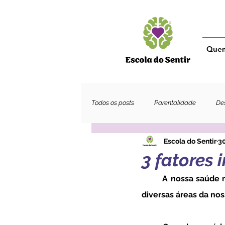
Que
Todos os posts
Parentalidade
Des
Escola do Sentir
30
Adultos
3 fatores 
	A nossa saúde mental é essencial para o nosso bem-estar global e tem alto impacto em 
diversas áreas da nos