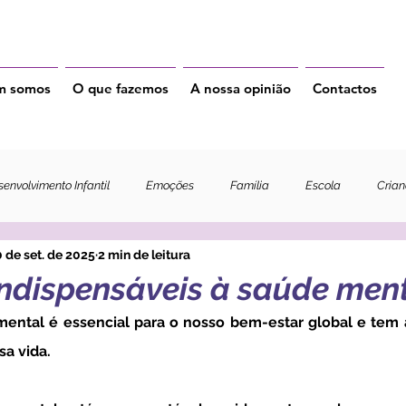
m somos
O que fazemos
A nossa opinião
Contactos
envolvimento Infantil
Emoções
Família
Escola
Cria
 de set. de 2025
2 min de leitura
indispensáveis à saúde ment
sa vida.