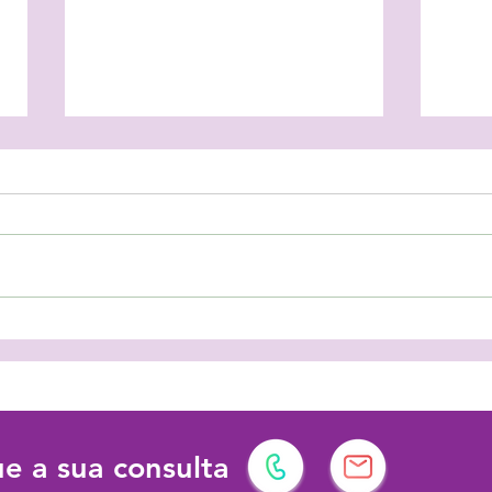
As férias podem ter vários
Prot
significados!
dema
dese
e a sua consulta