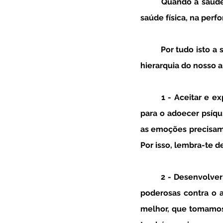
	Quando a saúde mental está menos estável, rapidamente se observam repercussões na 
saúde física, na perf
	Por tudo isto a saúde mental precisa de ser priorizada e de estar nos primeiros lugares na 
hierarquia do nosso 
	1 - Aceitar e 
para o adoecer psíqu
as emoções precisam 
Por isso, lembra-te d
	2 - Desenvolv
poderosas contra o 
melhor, que tomamos 