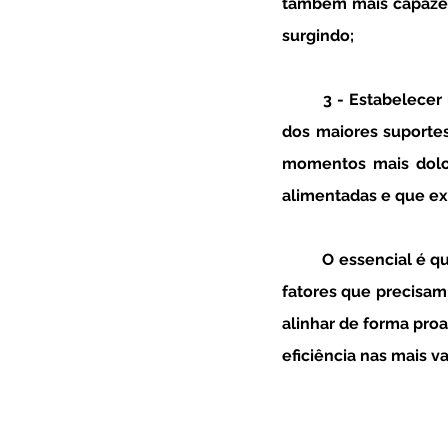
também mais capazes 
surgindo;
	3 - Estabelecer
dos maiores suportes
momentos mais doloro
alimentadas e que exi
	O essencial é que mantenhamos presente que a nossa saúde mental é prioritária e que há 
fatores que precisam 
alinhar de forma proa
eficiência nas mais va