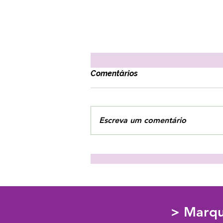
Comentários
Escreva um comentário
3 estratégias para combater
o vazio interior!
> Marqu