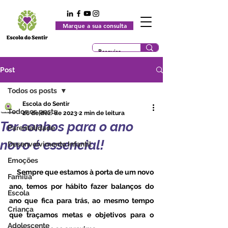
Marque a sua consulta
Post
Todos os posts
Escola do Sentir
Todos os posts
26 de dez. de 2023
2 min de leitura
Ter sonhos para o ano
Parentalidade
novo é essencial!
Desenvolvimento Infantil
Emoções
     Sempre que estamos à porta de um novo 
Família
ano, temos por hábito fazer balanços do 
Escola
ano que fica para trás, ao mesmo tempo 
Criança
que traçamos metas e objetivos para o 
Adolescente