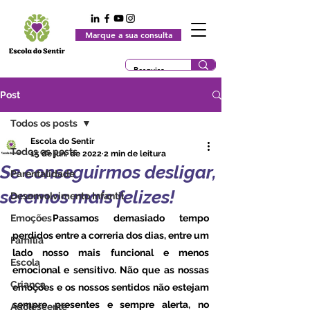
Marque a sua consulta
Post
Todos os posts
Escola do Sentir
Todos os posts
15 de jun. de 2022
2 min de leitura
Se conseguirmos desligar,
Parentalidade
seremos mais felizes!
Desenvolvimento Infantil
Emoções
	Passamos demasiado tempo 
perdidos entre a correria dos dias, entre um 
Família
lado nosso mais funcional e menos 
Escola
emocional e sensitivo. Não que as nossas 
Criança
emoções e os nossos sentidos não estejam 
sempre presentes e sempre alerta, no 
Adolescente