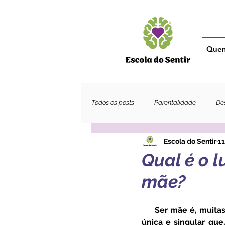
Que
Todos os posts
Parentalidade
Des
Escola do Sentir
11
Adultos
Qual é o 
mãe?
     Ser mãe é, muitas vezes, a realização de um sonho, uma experiência de comunhão e amor 
única e singular qu