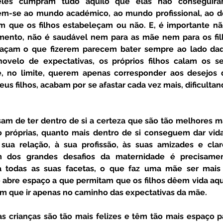
es cumpram tudo aquilo que elas não conseguiram a
m-se ao mundo académico, ao mundo profissional, ao desp
m que os filhos estabeleçam ou não. E, é importante n
ento, não é saudável nem para as mãe nem para os fil
façam o que fizerem parecem bater sempre ao lado daqu
novelo de expectativas, os próprios filhos calam os s
e, no limite, querem apenas corresponder aos desejos d
seus filhos, acabam por se afastar cada vez mais, dificultand
próprias, quanto mais dentro de si conseguem dar vida a
sua relação, à sua profissão, às suas amizades e cla
 dos grandes desafios da maternidade é precisamen
a todas as suas facetas, o que faz uma mãe ser mais 
 e abre espaço a que permitam que os filhos dêem vida aqui
m que ir apenas no caminho das expectativas da mãe. 