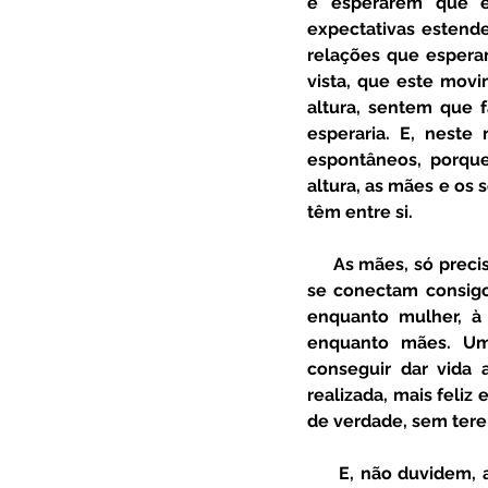
e esperarem que el
expectativas estende
relações que espera
vista, que este movim
altura, sentem que 
esperaria. E, neste 
espontâneos, porqu
altura, as mães e os 
têm entre si. 
     As mães, só precisam de ter dentro de si a certeza que são tão melhores mães quanto mais 
se conectam consigo 
enquanto mulher, à 
enquanto mães. Um
conseguir dar vida 
realizada, mais feliz
de verdade, sem tere
     E, não duvidem, as crianças são tão mais felizes e têm tão mais espaço para ser crianças, 