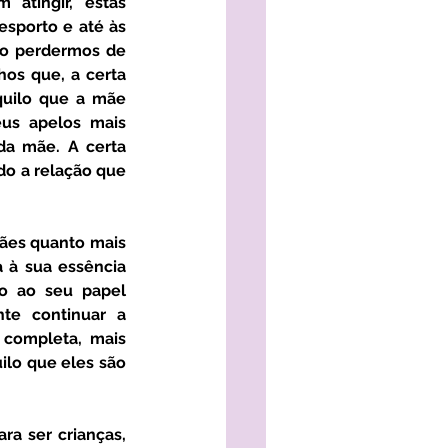
tingir, estas 
orto e até às 
ão perdermos de 
hos que, a certa 
ilo que a mãe 
eus apelos mais 
a mãe. A certa 
o a relação que 
̀ sua essência 
ro ao seu papel 
te continuar a 
completa, mais 
lo que eles são 