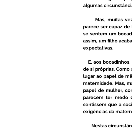
algumas circunstânci
      Mas, muitas vezes, as mães parecem resguardar-se nesse amor maior que só um filho 
parece ser capaz de 
se sentem um bocadin
assim, um filho acab
expectativas. 
    E, aos bocadinhos, ao mesmo tempo que se tornam mães, parecem afastar-se um bocadinho 
de si próprias. Como
lugar ao papel de ma
maternidade. Mas, mai
papel de mulher, co
parecem ter medo de
sentissem que a soci
exigências da matern
      Nestas circunstâncias, aquilo que uma mãe faz é depositar todos os seus sonhos nos filhos, 