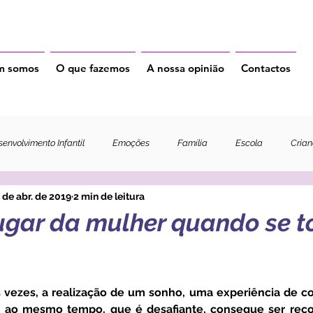
m somos
O que fazemos
A nossa opinião
Contactos
envolvimento Infantil
Emoções
Família
Escola
Cria
 de abr. de 2019
2 min de leitura
lugar da mulher quando se t
e, ao mesmo tempo, que é desafiante, consegue ser reco