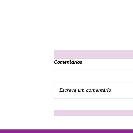
Comentários
Escreva um comentário
3 estratégias para combater
o vazio interior!