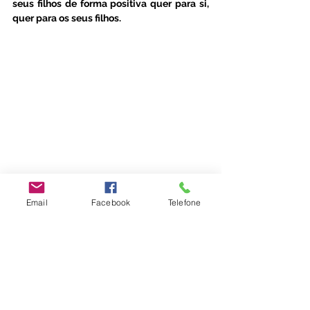
seus filhos de forma positiva quer para si, 
quer para os seus filhos. 
#escoladosentir
Emoções
Email
Facebook
Telefone
Parentalidade
Família