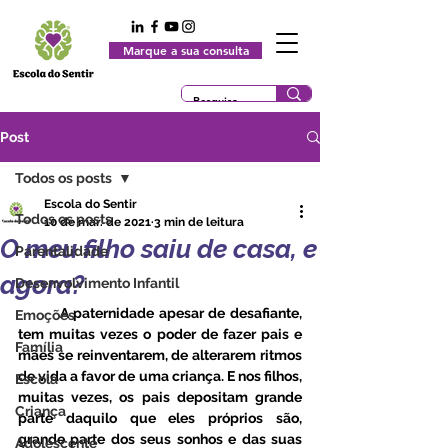
Marque a sua consulta
Post
Todos os posts
Escola do Sentir
Todos os posts
10 de mar. de 2021
3 min de leitura
O meu filho saiu de casa, e
Parentalidade
agora?
Desenvolvimento Infantil
	A paternidade apesar de desafiante, 
Emoções
tem muitas vezes o poder de fazer pais e 
Família
mães se reinventarem, de alterarem ritmos 
de vida a favor de uma criança. E nos filhos, 
Escola
muitas vezes, os pais depositam grande 
Criança
parte daquilo que eles próprios são, 
grande parte dos seus sonhos e das suas 
Adolescente