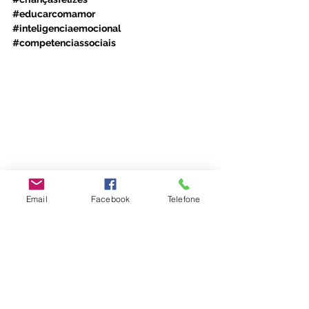
#educarcomamor
#inteligenciaemocional
#competenciassociais
Parentalidade
Email
Facebook
Telefone
Desenvolvimento Infantil
Emoções