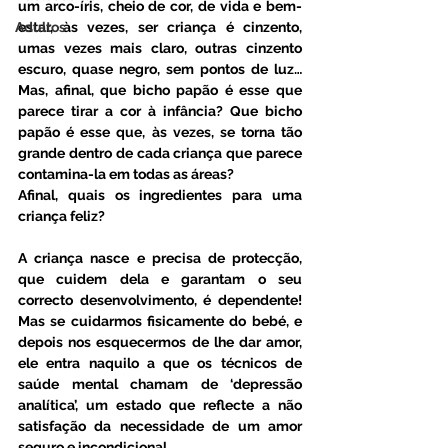
um arco-íris, cheio de cor, de vida e bem-
Adultos
estar, às vezes, ser criança é cinzento, 
umas vezes mais claro, outras cinzento 
escuro, quase negro, sem pontos de luz… 
Mas, afinal, que bicho papão é esse que 
parece tirar a cor à infância? Que bicho 
papão é esse que, às vezes, se torna tão 
grande dentro de cada criança que parece 
contamina-la em todas as áreas?
Afinal, quais os ingredientes para uma 
criança feliz?
A criança nasce e precisa de protecção, 
que cuidem dela e garantam o seu 
correcto desenvolvimento, é dependente! 
Mas se cuidarmos fisicamente do bebé, e 
depois nos esquecermos de lhe dar amor, 
ele entra naquilo a que os técnicos de 
saúde mental chamam de ‘depressão 
analítica’, um estado que reflecte a não 
satisfação da necessidade de um amor 
seguro e incondicional. 