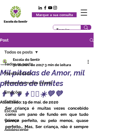
Marque a sua consulta
Post
Todos os posts
Escola do Sentir
Todos os posts
30 de nov. de 2017
3 min de leitura
Mil pitadas de Amor, mil
Parentalidade
pitadas de limites
Desenvolvimento Infantil
👨‍👩‍👧‍👦🤸‍♀️☀️💚💜
Emoções
Família
Atualizado:
19 de mai. de 2020
Ser criança é muitas vezes concebido 
Escola
como um pano de fundo em que tudo 
Criança
parece perfeito, ou pelo menos, quase 
perfeito… Mas, Ser criança, não é sempre 
Adolescente