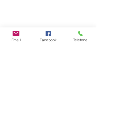
Parentalidade
Email
Facebook
Telefone
Ver tudo
Posts recentes