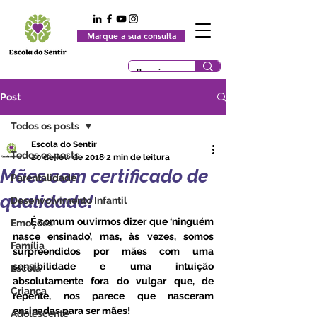
Marque a sua consulta
Post
Todos os posts
Escola do Sentir
Todos os posts
20 de fev. de 2018
2 min de leitura
Mães com certificado de
Parentalidade
qualidade!
Desenvolvimento Infantil
       É comum ouvirmos dizer que ‘ninguém 
Emoções
nasce ensinado’, mas, às vezes, somos 
Família
surpreendidos por mães com uma 
sensibilidade e uma intuição 
Escola
absolutamente fora do vulgar que, de 
Criança
repente, nos parece que nasceram 
ensinadas para ser mães! 
Adolescente