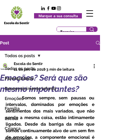
Marque a sua consulta
Post
Todos os posts
Escola do Sentir
Todos os posts
11 de jan. de 2018
3 min de leitura
Emoções? Será que são
Parentalidade
mesmo importantes?
Desenvolvimento Infantil
     Somos sempre, sem pausas ou 
Emoções
intervalos, dominados por emoções e 
Família
sentimentos dos mais variados, que não 
sendo a mesma coisa, estão intimamente 
Escola
ligados. Desde da barriga da mãe que 
Criança
somos continuamente alvo de um sem fim 
de emoções, a componente emocional é 
Adolescente