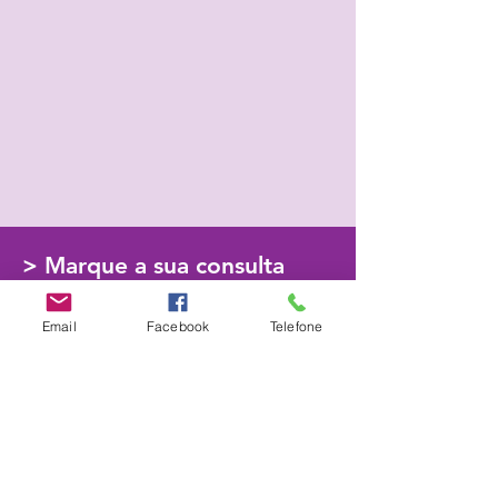
> Marque a sua consulta
Email
Facebook
Telefone
Psicologia Clínica | Educação Emocional | Formação
913054178
info@escoladosentir.com