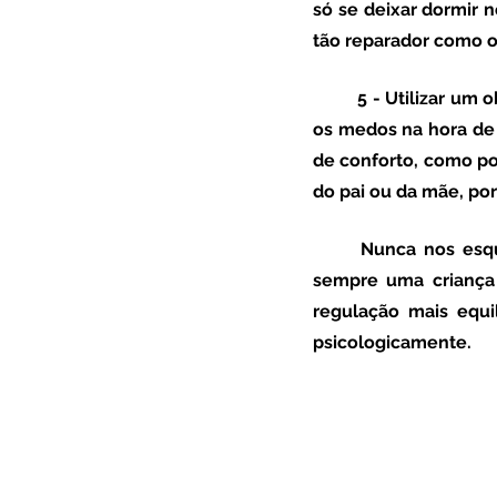
só se deixar dormir
tão reparador como o
5 - Utilizar um 
os medos na hora de 
de conforto, como p
do pai ou da mãe, po
	Nunca nos esqueçamos que uma criança que dorme bem e o tempo necessário, será 
sempre uma criança
regulação mais equi
psicologicamente. 