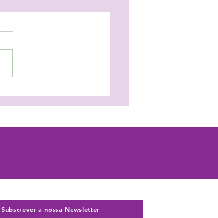
eger as crianças em
sia trava o seu
nvolvimento!
Subscrever a nossa Newsletter