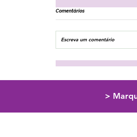
Comentários
Escreva um comentário
3 estratégias para combater
o vazio interior!
> Marqu
Psicologia Clínica | Educação Emociona