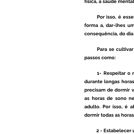
física, a saúde menta
	Por isso, é essencial que desde cedo se cultivem bons hábitos de sono nas crianças, de 
forma a, dar-lhes um
consequência, do dia 
	Para se cultivar os bons hábitos de sono nas crianças é muito importante seguir alguns 
passos como: 
1- Respeitar o 
durante longas horas
precisam de dormir v
as horas de sono ne
adulto. Por isso, é 
dormir todas as hora
2 - Estabelecer 