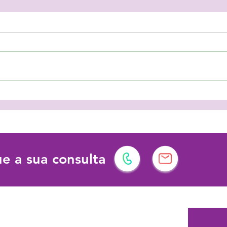
As férias podem ter vários
Prot
significados!
dema
dese
e a sua consulta
l | Formação
Siga-nos em: