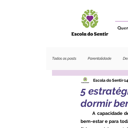
Que
Todos os posts
Parentalidade
Des
Escola do Sentir
14
Adultos
5 estraté
dormir be
	A capacidade de dormir bem e ter um sono reparador é absolutamente essencial para o 
bem-estar e para toda