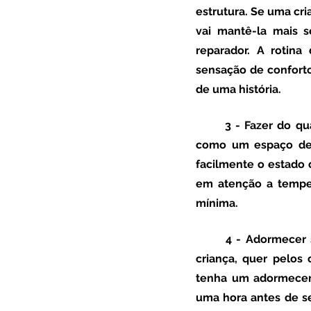
estrutura. Se uma cri
vai mantê-la mais s
reparador. A rotin
sensação de conforto
de uma história. 
3 - Fazer do q
como um espaço de s
facilmente o estado d
em atenção a temper
mínima. 
4 - Adormecer 
criança, quer pelos
tenha um adormecer 
uma hora antes de se