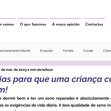
m somos
O que fazemos
A nossa opinião
Contactos
envolvimento Infantil
Emoções
Família
Escola
Cria
 de mar. de 2023
2 min de leitura
gias para que uma criança c
m!
s as exigências da vida diária. A boa qualidade de sono in