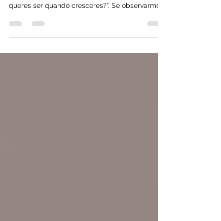
Escola do Sentir
9 de jan. de 2024
2 min de leitura
É fácil escolher uma profissão?
À medida que crescemos há sempre uma
pergunta que nos vai acompanhando, “o que
queres ser quando cresceres?”. Se observarmos
a maior...