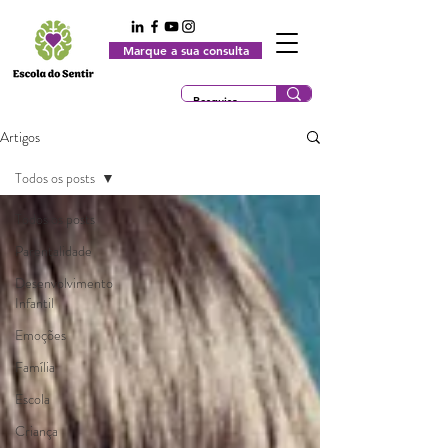
Marque a sua consulta
Artigos
Todos os posts
Todos os posts
Parentalidade
Desenvolvimento
Infantil
Emoções
Família
Escola
Criança