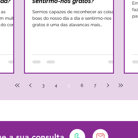
uda?
sentirmo-nos gratos?
Em
fa
 as
Sermos capazes de reconhecer as coisas
pa
am muito
boas do nosso dia a dia e sentirmo-nos
mo
 do corpo
gratos é uma das alavancas mais
poderosas para impulsionar...
3
4
5
6
7
e a sua consulta