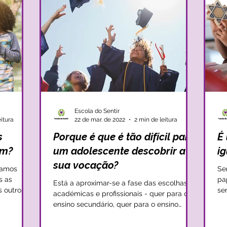
Escola do Sentir
eitura
22 de mar. de 2022
2 min de leitura
s
Porque é que é tão difícil para
É
am?
um adolescente descobrir a
i
sua vocação?
vamos
Se
s as
pa
Está a aproximar-se a fase das escolhas
s outros
se
académicas e profissionais - quer para o
ena
ensino secundário, quer para o ensino
superior - esta é...