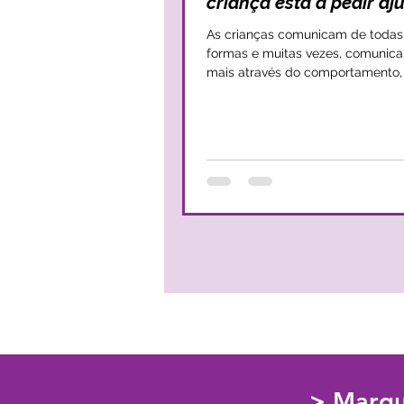
criança está a pedir aj
As crianças comunicam de todas
formas e muitas vezes, comunic
mais através do comportamento,
e da relação do que...
> Marqu