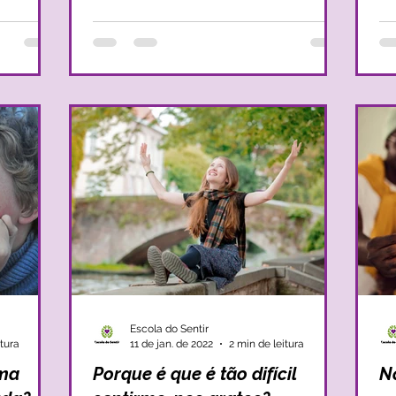
Escola do Sentir
itura
11 de jan. de 2022
2 min de leitura
uma
Porque é que é tão difícil
N