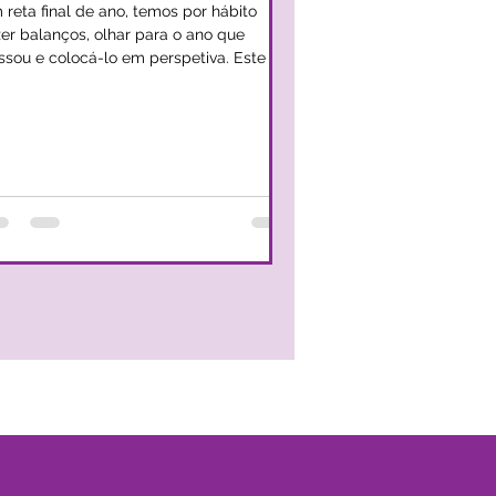
 reta final de ano, temos por hábito
zer balanços, olhar para o ano que
ssou e colocá-lo em perspetiva. Este é o
mento em que...