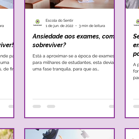
Escola do Sentir
ura
1 de jun. de 2022
3 min de leitura
Ansiedade aos exames, como
S
iver!
sobreviver?
e
p
ande parte
Está a aproximar-se a época de exames
- uma
para milhares de estudantes, esta devia ser
A 
s, de fim
uma fase tranquila, para que as
fo
competências que cada...
pa
tr