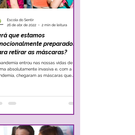
Escola do Sentir
26 de abr. de 2022
2 min de leitura
erá que estamos
mocionalmente preparados
ara retirar as máscaras?
pandemia entrou nas nossas vidas de
rma absolutamente invasiva e, com a
ndemia, chegaram as máscaras que
ouxeram a sensação de...