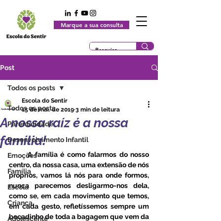
Marque a sua consulta
Post
Todos os posts
Escola do Sentir
Todos os posts
15 de mai. de 2019
3 min de leitura
A nossa raíz é a nossa
Parentalidade
família!
Desenvolvimento Infantil
       A família é como falarmos do nosso 
Emoções
centro, da nossa casa, uma extensão de nós 
Família
próprios, vamos lá nós para onde formos, 
nunca parecemos desligarmo-nos dela, 
Escola
como se, em cada movimento que temos, 
Criança
em cada gesto, refletíssemos sempre um 
bocadinho de toda a bagagem que vem da 
Adolescente