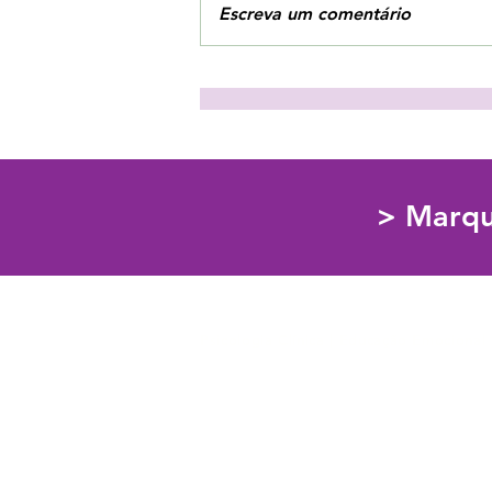
Escreva um comentário
3 estratégias para combater
o vazio interior!
> Marqu
Psicologia Clínica | Educação Emociona
913054178
Custo da chamada de acordo com o seu tarifário
info@escoladosentir.com
Rua Cidade de Rabat,