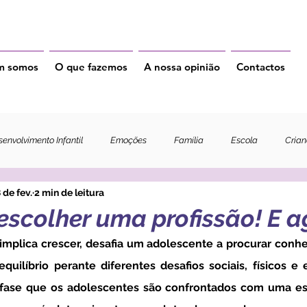
m somos
O que fazemos
A nossa opinião
Contactos
envolvimento Infantil
Emoções
Família
Escola
Cria
 de fev.
2 min de leitura
 escolher uma profissão! E 
quilíbrio perante diferentes desafios sociais, físicos e 
fase que os adolescentes são confrontados com uma es