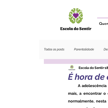
Que
Todos os posts
Parentalidade
Des
Escola do Sentir
18
Adultos
É hora de
	A adolescência implica crescer, desafia um adolescente a procurar conhecer-se cada vez 
mais, a encontrar o e
normalmente, nesta 