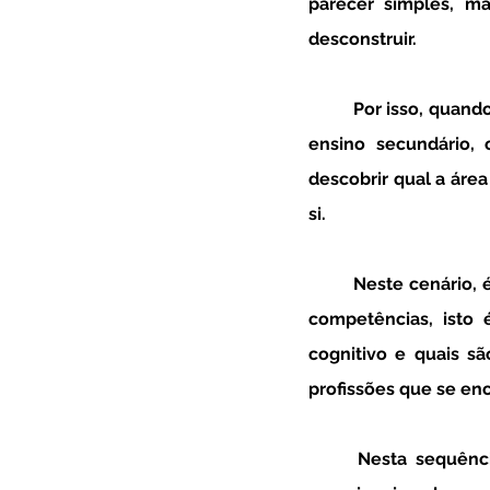
parecer simples, m
desconstruir. 
	Por isso, quando um adolescente é confrontado com a necessidade de escolha acerca do 
ensino secundário, 
descobrir qual a área
si. 
	Neste cenário, é essencial começar por ajudar um adolescente a descobrir todas as suas 
competências, isto 
cognitivo e quais são
profissões que se en
	Nesta sequência, um adolescente precisa de saber quais são as suas características 