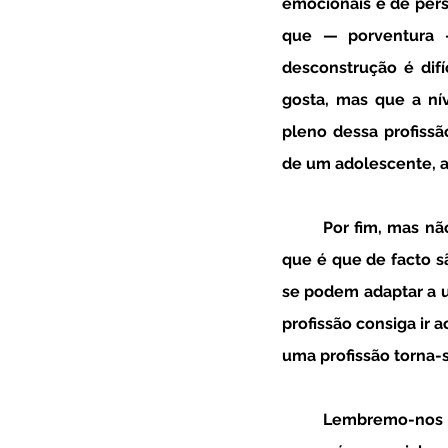
emocionais e de pers
que — porventura —
desconstrução é dif
gosta, mas que a nív
pleno dessa profissã
de um adolescente, a
	Por fim, mas não menos importante, surge a necessidade de um adolescente perceber o 
que é que de facto s
se podem adaptar a u
profissão consiga ir 
uma profissão torna-s
	Lembremo-nos que quando a necessidade de escolher áreas académicas e profissionais 