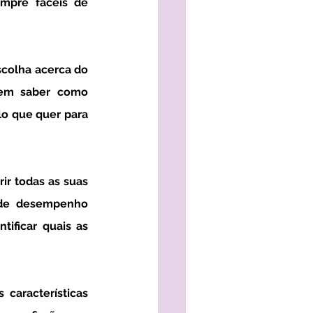
pre fáceis de 
sem saber como 
lo que quer para 
 de desempenho 
tificar quais as 