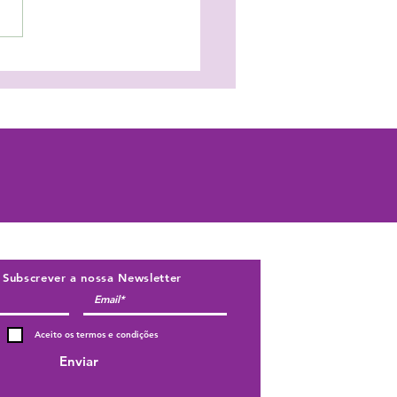
eger as crianças em
sia trava o seu
nvolvimento!
Subscrever a nossa Newsletter
Aceito os termos e condições
Enviar