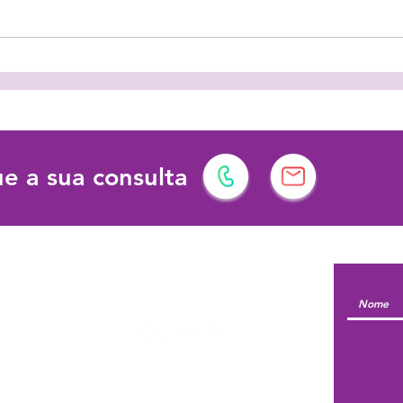
As férias podem ter vários
Prot
significados!
dema
dese
e a sua consulta
l | Formação
Siga-nos em:
© 2026 by Escola do Sentir