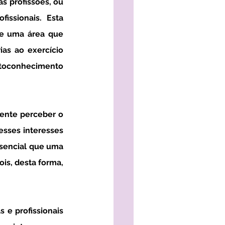
 profissões, ou 
ssionais. Esta 
he uma área que 
as ao exercício 
utoconhecimento 
sses interesses 
sencial que uma 
is, desta forma, 