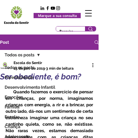
Marque a sua consulta
Post
Todos os posts
Escola do Sentir
Todos os posts
15 de jan. de 2019
3 min de leitura
Ser obediente, é bom?
Parentalidade
Desenvolvimento Infantil
      Quando fazemos o exercício de pensar 
Emoções
em crianças, por norma, imaginamos 
crianças com energia, a rir e a brincar, por 
Família
outro lado, dá-nos um sentimento de certa 
Escola
estranheza imaginar uma criança no seu 
cantinho quieta, como se, não existisse. 
Criança
Não raras vezes, estamos demasiado 
Adolescente
preocupados com as crianças ditas 