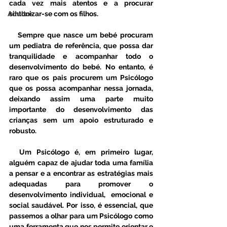
cada vez mais atentos e a procurar 
Adultos
sintonizar-se com os filhos.
   Sempre que nasce um bebé procuram 
um pediatra de referência, que possa dar 
tranquilidade e acompanhar todo o 
desenvolvimento do bebé. No entanto, é 
raro que os pais procurem um Psicólogo 
que os possa acompanhar nessa jornada, 
deixando assim uma parte muito 
importante do desenvolvimento das 
crianças sem um apoio estruturado e 
robusto.
  Um Psicólogo é, em primeiro lugar, 
alguém capaz de ajudar toda uma família 
a pensar e a encontrar as estratégias mais 
adequadas para promover o 
desenvolvimento individual,  emocional e 
social saudável. Por isso, é essencial, que 
passemos a olhar para um Psicólogo como 
uma ferramenta que nos permite orientar e 