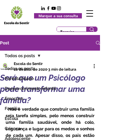
Marque a sua consulta
Post
Todos os posts
Escola do Sentir
Todos os posts
10 de dez. de 2020
3 min de leitura
Será que um Psicólogo
Parentalidade
pode transformar uma
Desenvolvimento Infantil
família?
Emoções
Família
  Não é verdade que construir uma família 
seja tarefa simples, pelo menos construir 
Escola
uma família saudável, onde há colo, 
Criança
segurança e lugar para os medos e sonhos 
de cada um. Apesar disso, os pais estão 
Adolescente