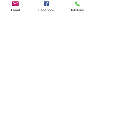
Email
Facebook
Telefone
#escoladosentir
Parentalidade
Desenvolvimento Infantil
Emoções
Ver tudo
Posts recentes