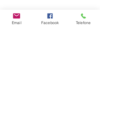
Email
Facebook
Telefone
#escoladosentir
Emoções
Adolescente
Adultos
Ver tudo
Posts recentes