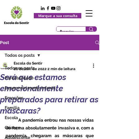
Marque a sua consulta
Post
Todos os posts
Escola do Sentir
Todos os posts
26 de abr. de 2022
2 min de leitura
Será que estamos
Parentalidade
emocionalmente
Desenvolvimento Infantil
preparados para retirar as
Emoções
Família
máscaras?
Escola
	A pandemia entrou nas nossas vidas 
Criança
de forma absolutamente invasiva e, com a 
pandemia, chegaram as máscaras que 
Adolescente