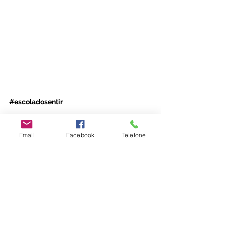
#escoladosentir
Emoções
Adultos
Email
Facebook
Telefone
Adolescente
Ver tudo