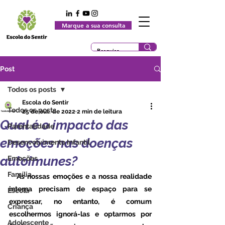
Marque a sua consulta
Post
Todos os posts
Escola do Sentir
Todos os posts
25 de out. de 2022
2 min de leitura
Qual é o impacto das
Parentalidade
emoções nas doenças
Desenvolvimento Infantil
autoimunes?
Emoções
Família
   As nossas emoções e a nossa realidade 
interna precisam de espaço para se 
Escola
expressar, no entanto, é comum 
Criança
escolhermos ignorá-las e optarmos por 
Adolescente