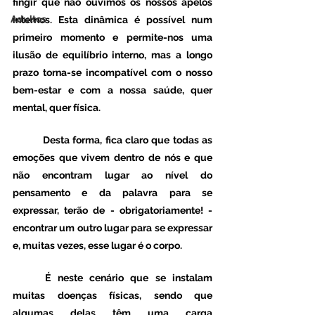
fingir que não ouvimos os nossos apelos 
Adultos
internos. Esta dinâmica é possível num 
primeiro momento e permite-nos uma 
ilusão de equilíbrio interno, mas a longo 
prazo torna-se incompatível com o nosso 
bem-estar e com a nossa saúde, quer 
mental, quer física. 
 	Desta forma, fica claro que todas as 
emoções que vivem dentro de nós e que 
não encontram lugar ao nível do 
pensamento e da palavra para se 
expressar, terão de - obrigatoriamente! - 
encontrar um outro lugar para se expressar 
e, muitas vezes, esse lugar é o corpo. 
	É neste cenário que se instalam 
muitas doenças físicas, sendo que 
algumas delas têm uma carga 