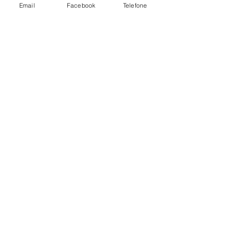
Email
Facebook
Telefone
Ver tudo
Posts recentes