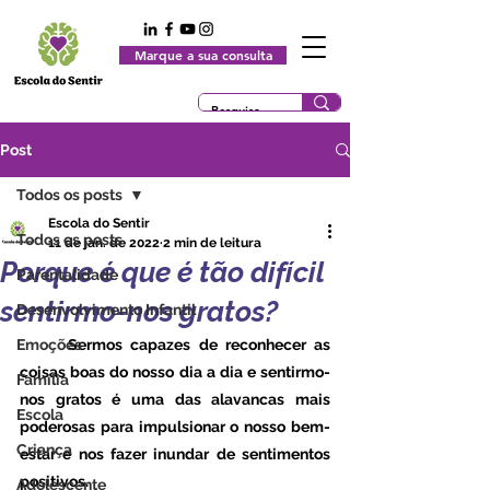
Marque a sua consulta
Post
Todos os posts
Escola do Sentir
Todos os posts
11 de jan. de 2022
2 min de leitura
Porque é que é tão difícil
Parentalidade
sentirmo-nos gratos?
Desenvolvimento Infantil
Emoções
	Sermos capazes de reconhecer as 
coisas boas do nosso dia a dia e sentirmo-
Família
nos gratos é uma das alavancas mais 
Escola
poderosas para impulsionar o nosso bem-
Criança
estar e nos fazer inundar de sentimentos 
positivos.
Adolescente