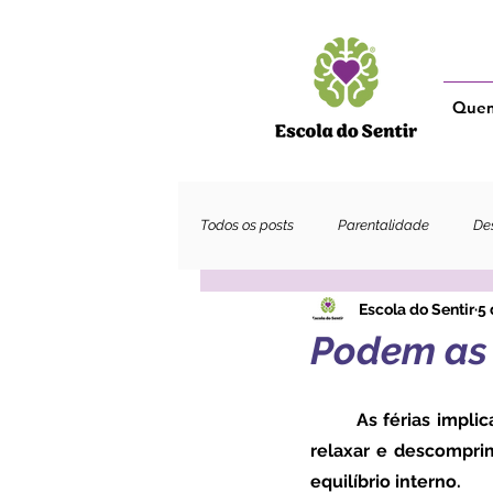
Que
Todos os posts
Parentalidade
Des
Escola do Sentir
5 
Adultos
Podem as 
	As férias implicam muito mais do que um simples cenário cor-de-rosa em que podemos 
relaxar e descomprim
equilíbrio interno. 