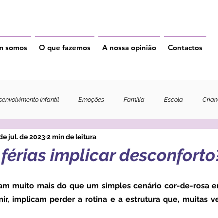
m somos
O que fazemos
A nossa opinião
Contactos
envolvimento Infantil
Emoções
Família
Escola
Cria
de jul. de 2023
2 min de leitura
férias implicar desconforto
ir, implicam perder a rotina e a estrutura que, muitas ve