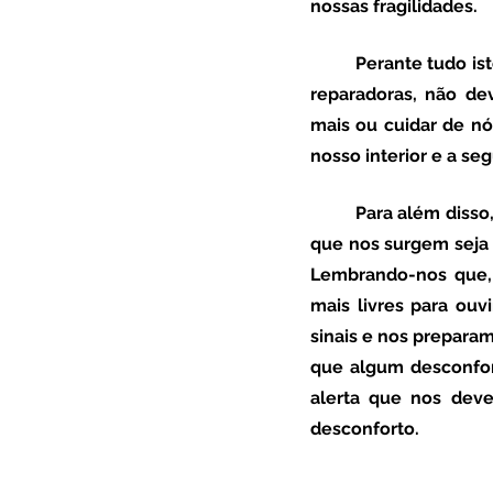
nossas fragilidades. 
	Perante tudo isto, a verdade é que para que as férias se possam revelar verdadeiramente 
reparadoras, não dev
mais ou cuidar de nó
nosso interior e a se
	Para além disso, em tempo de férias devemos estar disponíveis para todas as mensagens 
que nos surgem seja d
Lembrando-nos que, 
mais livres para ouv
sinais e nos preparam
que algum desconfor
alerta que nos deve
desconforto. 