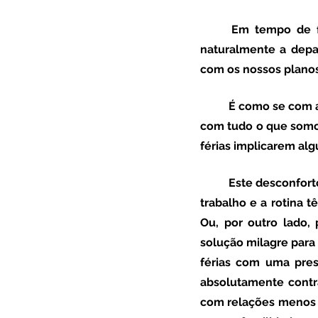
	Em tempo de férias, somos levados a abrandar o ritmo e, com o abrandar do ritmo, 
naturalmente a depa
com os nossos planos
	É como se com as férias, não tivéssemos hipóteses e obrigatoriamente nos confrontarmos 
com tudo o que somos
férias implicarem al
	Este desconforto surge, regra geral, por um de três motivos: ou porque percebemos que o 
trabalho e a rotina 
Ou, por outro lado,
solução milagre para
férias com uma press
absolutamente contr
com relações menos b