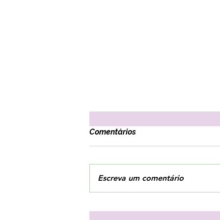
Comentários
Escreva um comentário
3 estratégias para combater
o vazio interior!