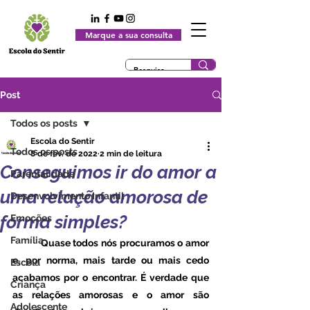
Marque a sua consulta
Post
Todos os posts
Escola do Sentir
Todos os posts
8 de fev. de 2022
2 min de leitura
Conseguimos ir do amor a
Parentalidade
uma relação amorosa de
Desenvolvimento Infantil
forma simples?
Emoções
Família
	Quase todos nós procuramos o amor 
e, por norma, mais tarde ou mais cedo 
Escola
acabamos por o encontrar. É verdade que 
Criança
as relações amorosas e o amor são 
Adolescente