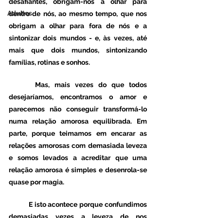
desafiantes, obrigam-nos a olhar para 
Adultos
dentro de nós, ao mesmo tempo, que nos 
obrigam a olhar para fora de nós e a 
sintonizar dois mundos - e, às vezes, até 
mais que dois mundos, sintonizando 
famílias, rotinas e sonhos.
 	Mas, mais vezes do que todos 
desejaríamos, encontramos o amor e 
parecemos não conseguir transformá-lo 
numa relação amorosa equilibrada. Em 
parte, porque teimamos em encarar as 
relações amorosas com demasiada leveza 
e somos levados a acreditar que uma 
relação amorosa é simples e desenrola-se 
quase por magia.  
	E isto acontece porque confundimos 
demasiadas vezes a leveza de nos 