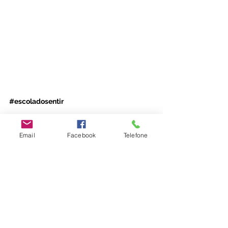
#escoladosentir
Emoções
Família
Email
Facebook
Telefone
Adultos
Ver tudo
Posts recentes