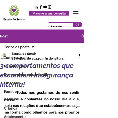
Marque a sua consulta
Post
Todos os posts
Escola do Sentir
Todos os posts
28 de fev. de 2023
2 min de leitura
3 comportamentos que
Parentalidade
escondem insegurança
Desenvolvimento Infantil
interna!
Emoções
Família
	Todos nós gostamos de nos sentir 
seguros e confiantes no nosso dia a dia, 
Escola
seja nas relações que estabelecemos, seja 
Criança
na forma como olhamos para nós próprios 
Adolescente