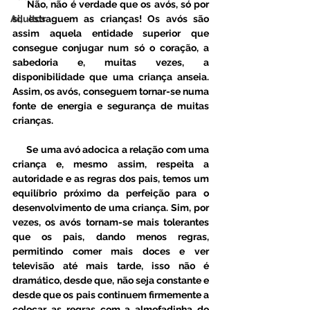
     Não, não é verdade que os avós, só por 
Adultos
si, estraguem as crianças! Os avós são 
assim aquela entidade superior que 
consegue conjugar num só o coração, a 
sabedoria e, muitas vezes, a 
disponibilidade que uma criança anseia. 
Assim, os avós, conseguem tornar-se numa 
fonte de energia e segurança de muitas 
crianças. 
      Se uma avó adocica a relação com uma 
criança e, mesmo assim, respeita a 
autoridade e as regras dos pais, temos um 
equilíbrio próximo da perfeição para o 
desenvolvimento de uma criança. Sim, por 
vezes, os avós tornam-se mais tolerantes 
que os pais, dando menos regras, 
permitindo comer mais doces e ver 
televisão até mais tarde, isso não é 
dramático, desde que, não seja constante e 
desde que os pais continuem firmemente a 
colocar as regras com a almofadinha do 