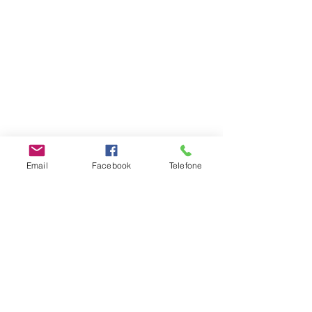
Email
Facebook
Telefone
Parentalidade
Ver tudo
Posts recentes