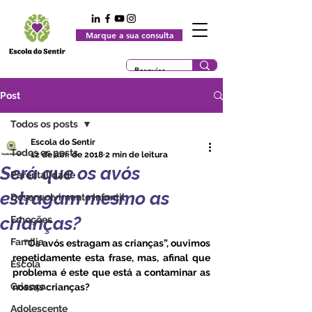
Marque a sua consulta
Post
Todos os posts
Escola do Sentir
Todos os posts
12 de abr. de 2018
2 min de leitura
Será que os avós
Parentalidade
estragam mesmo as
Desenvolvimento Infantil
crianças?
Emoções
Família
     “Os avós estragam as crianças”, ouvimos 
repetidamente esta frase, mas, afinal que 
Escola
problema é este que está a contaminar as 
Criança
nossas crianças?
Adolescente