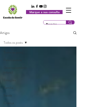
Marque a sua consulta
Artigos
Todos os posts
Todos os posts
Parentalidade
Desenvolvimento
Infantil
Emoções
Família
Escola
Criança