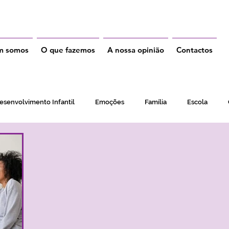
m somos
O que fazemos
A nossa opinião
Contactos
esenvolvimento Infantil
Emoções
Família
Escola