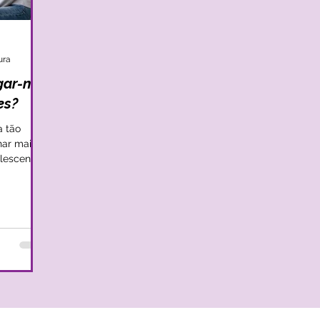
ura
gar-nos
es?
a tão
har mais
olescente