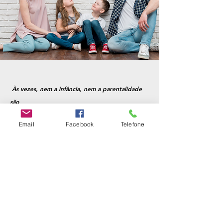
Às vezes, nem a infância, nem a parentalidade
são
cor-de-rosa, às vezes, no meio dos pesadelos,
Email
Facebook
Telefone
parece não existir espaço para os sonhos… Às
vezes, está quase tudo bem, mas as pontas estão
soltas e precisamos de alguém que nos ajude a
uni-las.
Marque a sua consulta
(clique aqui)