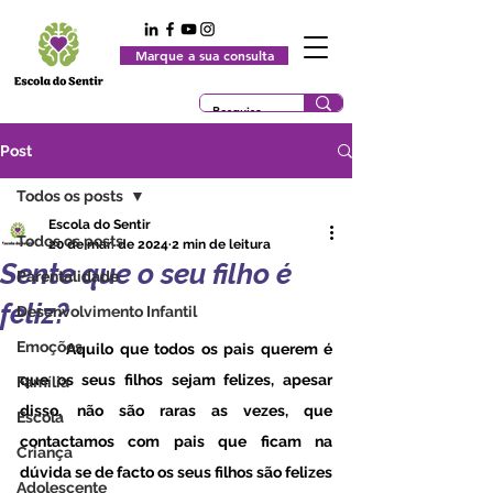
Marque a sua consulta
Post
Todos os posts
Escola do Sentir
Todos os posts
20 de mar. de 2024
2 min de leitura
Sente que o seu filho é
Parentalidade
feliz?
Desenvolvimento Infantil
Emoções
Aquilo que todos os pais querem é 
que os seus filhos sejam felizes, apesar 
Família
disso, não são raras as vezes, que 
Escola
contactamos com pais que ficam na 
Criança
dúvida se de facto os seus filhos são felizes 
Adolescente