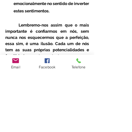
emocionalmente no sentido de inverter 
estes sentimentos.
	Lembremo-nos assim que o mais 
importante é confiarmos em nós, sem 
nunca nos esquecermos que a perfeição, 
essa sim, é uma ilusão. Cada um de nós 
tem as suas próprias potencialidades e 
fragilidades, neste contexto, sempre que 
praticamos a autosabotagem connosco 
Email
Facebook
Telefone
próprios estamos a impedir-nos de crescer 
e de brilhar e, isso, não só não nos traz 
bem-estar, como condicionará a nossa 
performance e o nosso futuro.