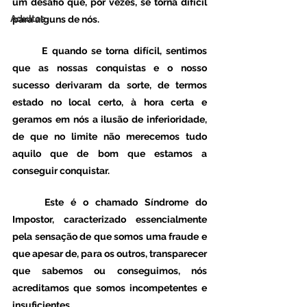
um desafio que, por vezes, se torna difícil 
Adultos
para alguns de nós. 
	E quando se torna difícil, sentimos 
que as nossas conquistas e o nosso 
sucesso derivaram da sorte, de termos 
estado no local certo, à hora certa e 
geramos em nós a ilusão de inferioridade, 
de que no limite não merecemos tudo 
aquilo que de bom que estamos a 
conseguir conquistar. 
	Este é o chamado Síndrome do 
Impostor, caracterizado essencialmente 
pela sensação de que somos uma fraude e 
que apesar de, para os outros, transparecer 
que sabemos ou conseguimos, nós 
acreditamos que somos incompetentes e 
insuficientes. 