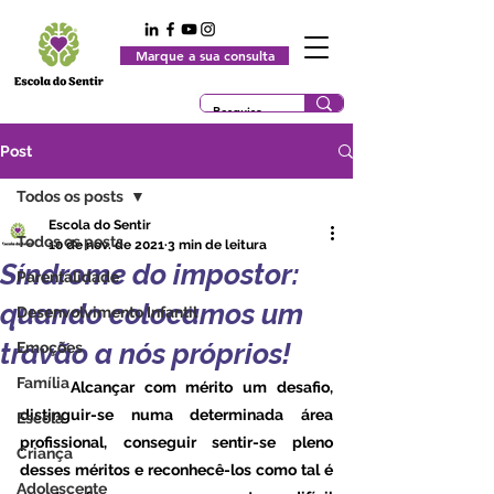
Marque a sua consulta
Post
Todos os posts
Escola do Sentir
Todos os posts
10 de nov. de 2021
3 min de leitura
Síndrome do impostor:
Parentalidade
quando colocamos um
Desenvolvimento Infantil
travão a nós próprios!
Emoções
Família
	Alcançar com mérito um desafio, 
distinguir-se numa determinada área 
Escola
profissional, conseguir sentir-se pleno 
Criança
desses méritos e reconhecê-los como tal é 
Adolescente