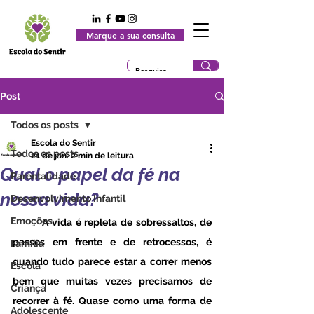
Marque a sua consulta
Post
Todos os posts
Escola do Sentir
Todos os posts
21 de jan.
2 min de leitura
Qual o papel da fé na
Parentalidade
nossa vida?
Desenvolvimento Infantil
Emoções
	A vida é repleta de sobressaltos, de 
passos em frente e de retrocessos, é 
Família
quando tudo parece estar a correr menos 
Escola
bem que muitas vezes precisamos de 
Criança
recorrer à fé. Quase como uma forma de 
Adolescente